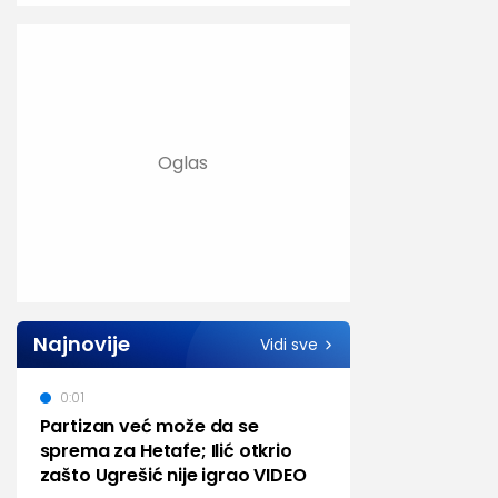
Najnovije
Vidi sve
0:01
Partizan već može da se
sprema za Hetafe; Ilić otkrio
zašto Ugrešić nije igrao VIDEO