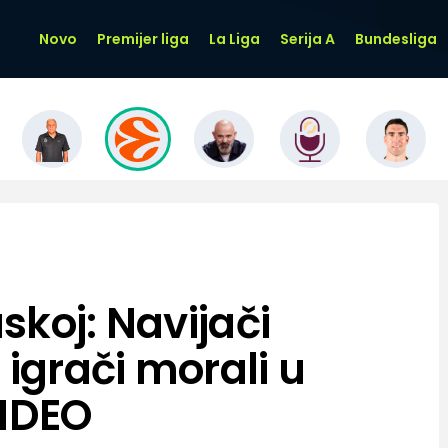
Novo
Premijer liga
La Liga
Serija A
Bundesliga
skoj: Navijači
 igrači morali u
VIDEO