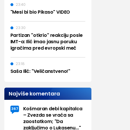
23:40
"Mesi bi bio Pikaso" VIDEO
23:30
Partizan "otkrio" reakciju posle
IMT-a: Ilić imao jasnu poruku
igračima pred evropski meč
23:18
Saša Ilić: "Veličanstveno!"
Najviše komentara
Košmaran debi kapitalca
367
– Zvezda se vraća sa
zaostatkom; "Da
zaključimo o Lukasenu..."