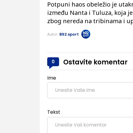
Potpuni haos obeležio je utak
između Nanta i Tuluza, koja j
zbog nereda na tribinama i u
Autor:
B92.sport
Ostavite komentar
0
Ime
Tekst