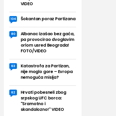
VIDEO
Šokantan poraz Partizana
104
Albanac izašao bez gaća,
80
pa provocirao dvoglavim
orlom usred Beograda!
FOTO/VIDEO
Katastrofa za Partizan,
63
nije moglo gore – Evropa
nemoguća misija?
Hrvati pobesneli zbog
62
srpskog UFC borca:
"Sramotno i
skandalozno!" VIDEO