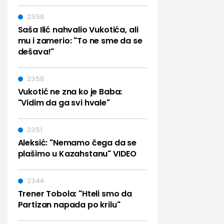
23:58
Saša Ilić nahvalio Vukotića, ali
mu i zamerio: "To ne sme da se
dešava!"
23:58
Vukotić ne zna ko je Baba:
"Vidim da ga svi hvale"
23:51
Aleksić: "Nemamo čega da se
plašimo u Kazahstanu" VIDEO
23:44
Trener Tobola: "Hteli smo da
Partizan napada po krilu"