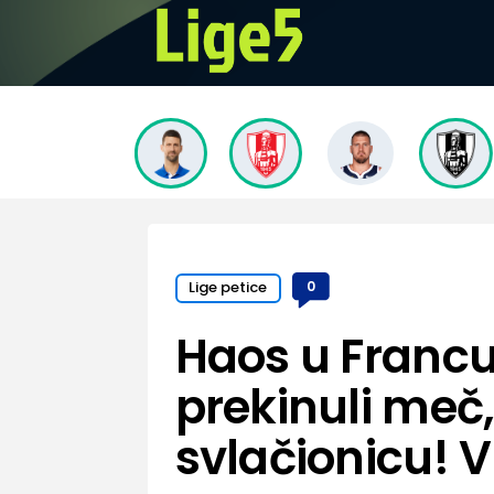
Lige petice
0
Haos u Francu
prekinuli meč,
svlačionicu! 