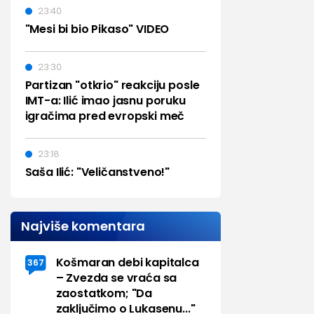
23:40
"Mesi bi bio Pikaso" VIDEO
23:30
Partizan "otkrio" reakciju posle
IMT-a: Ilić imao jasnu poruku
igračima pred evropski meč
23:18
Saša Ilić: "Veličanstveno!"
Najviše komentara
Košmaran debi kapitalca
367
– Zvezda se vraća sa
zaostatkom; "Da
zaključimo o Lukasenu..."