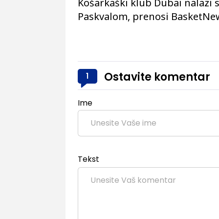
Košarkaški klub Dubai nalazi
Paskvalom, prenosi BasketNe
Ostavite komentar
1
Ime
Tekst