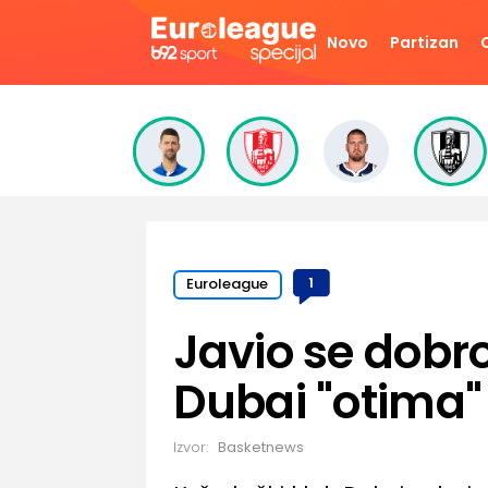
Novo
Partizan
Euroleague
1
Javio se dobro
Dubai "otima" 
Izvor:
Basketnews