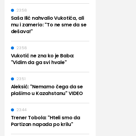
23:58
Saša Ilić nahvalio Vukotića, ali
mu i zamerio: "To ne sme da se
dešava!"
23:58
Vukotić ne zna ko je Baba:
"Vidim da ga svi hvale"
23:51
Aleksić: "Nemamo čega da se
plašimo u Kazahstanu" VIDEO
23:44
Trener Tobola: "Hteli smo da
Partizan napada po krilu"