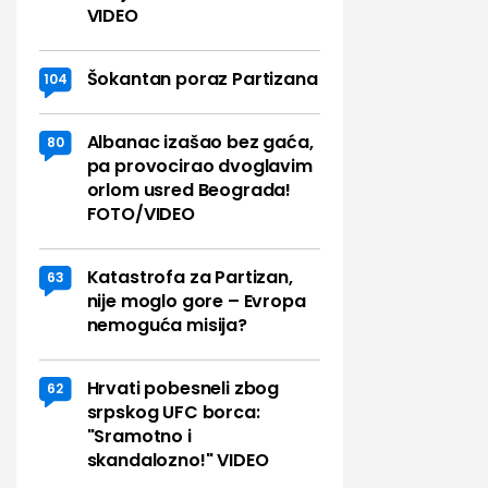
VIDEO
Šokantan poraz Partizana
104
Albanac izašao bez gaća,
80
pa provocirao dvoglavim
orlom usred Beograda!
FOTO/VIDEO
Katastrofa za Partizan,
63
nije moglo gore – Evropa
nemoguća misija?
Hrvati pobesneli zbog
62
srpskog UFC borca:
"Sramotno i
skandalozno!" VIDEO