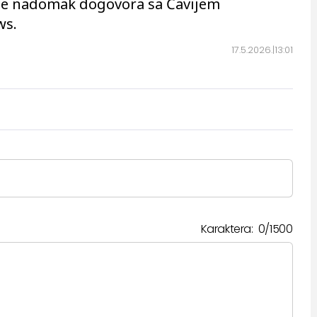
 se nadomak dogovora sa Ćavijem
ws.
17.5.2026.
13:01
Karaktera:
0
/
1500