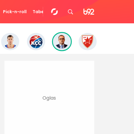
Pick-n-roll
Tabela
Video
Eurocup