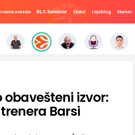
Crvena zvezda
Skaut
Lajvblog
Skener
 obavešteni izvor:
trenera Barsi