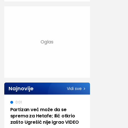
Najnovije
Vidi sve
0:01
Partizan već može da se
sprema za Hetafe; Ilić otkrio
zašto Ugrešić nije igrao VIDEO