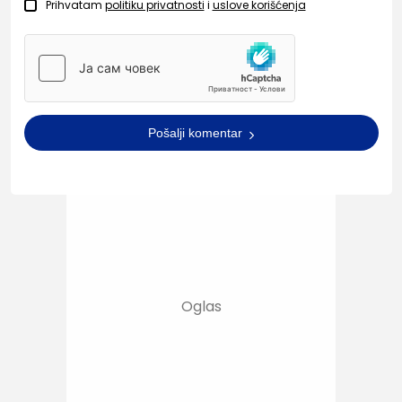
Prihvatam
politiku privatnosti
i
uslove korišćenja
Pošalji komentar