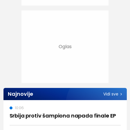
Najnovije
Vidi sve
10:06
Srbija protiv šampiona napada finale EP