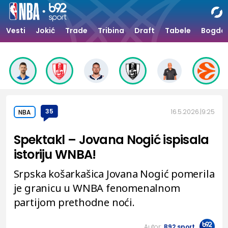
Vesti
Jokić
Trade
Tribina
Draft
Tabele
Bogdan
35
16.5.2026.
9:25
NBA
Spektakl – Jovana Nogić ispisala
istoriju WNBA!
Srpska košarkašica Jovana Nogić pomerila
je granicu u WNBA fenomenalnom
partijom prethodne noći.
Autor:
B92.sport