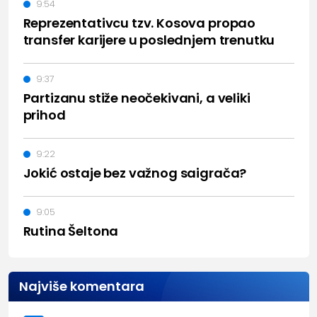
9:54
Reprezentativcu tzv. Kosova propao
transfer karijere u poslednjem trenutku
9:37
Partizanu stiže neočekivani, a veliki
prihod
9:22
Jokić ostaje bez važnog saigrača?
9:05
Rutina Šeltona
Najviše komentara