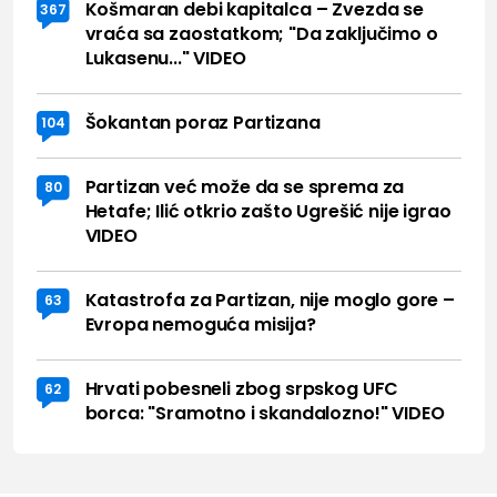
Košmaran debi kapitalca – Zvezda se
367
vraća sa zaostatkom; "Da zaključimo o
Lukasenu..." VIDEO
Šokantan poraz Partizana
104
Partizan već može da se sprema za
80
Hetafe; Ilić otkrio zašto Ugrešić nije igrao
VIDEO
Katastrofa za Partizan, nije moglo gore –
63
Evropa nemoguća misija?
Hrvati pobesneli zbog srpskog UFC
62
borca: "Sramotno i skandalozno!" VIDEO