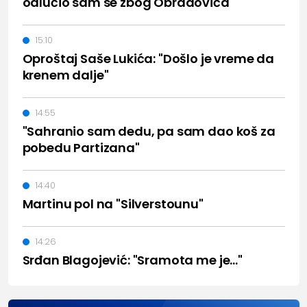
odlučio sam se zbog Obradovića"
15:10
Oproštaj Saše Lukića: "Došlo je vreme da
krenem dalje"
14:55
"Sahranio sam dedu, pa sam dao koš za
pobedu Partizana"
14:40
Martinu pol na "Silverstounu"
14:26
Srđan Blagojević: "Sramota me je..."