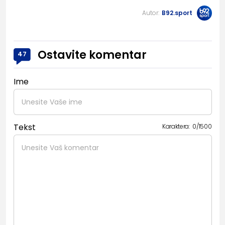
Autor:
B92.sport
Ostavite komentar
47
Ime
Tekst
Karaktera:
0
/
1500