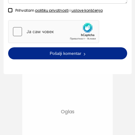
Prihvatam
politiku privatnosti
i
uslove korišćenja
Pošalji komentar