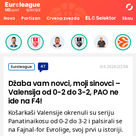
Novo
Partizan
Crvena zvezda
Skaut
47
13.5.2026.
22:58
Euroleague
Džaba vam novci, moji sinovci –
Valensija od 0-2 do 3-2, PAO ne
ide na F4!
Košarkaši Valensije okrenuli su seriju
Panatinaikosu od 0-2 do 3-2 i palsirali se
na Fajnal-for Evrolige, svoj prvi u istoriji.