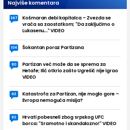
Najviše komentara
Košmaran debi kapitalca – Zvezda se
367
vraća sa zaostatkom; "Da zaključimo o
Lukasenu..." VIDEO
Šokantan poraz Partizana
104
Partizan već može da se sprema za
80
Hetafe; Ilić otkrio zašto Ugrešić nije igrao
VIDEO
Katastrofa za Partizan, nije moglo gore –
63
Evropa nemoguća misija?
Hrvati pobesneli zbog srpskog UFC
62
borca: "Sramotno i skandalozno!" VIDEO