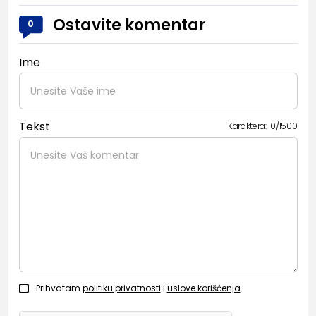
Ostavite komentar
0
Ime
Tekst
Karaktera:
0
/
1500
Prihvatam
politiku privatnosti
i
uslove korišćenja