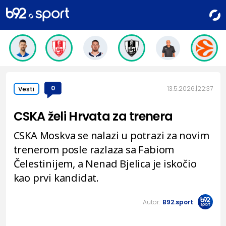
0
13.5.2026.
22:37
Vesti
CSKA želi Hrvata za trenera
CSKA Moskva se nalazi u potrazi za novim
trenerom posle razlaza sa Fabiom
Čelestinijem, a Nenad Bjelica je iskočio
kao prvi kandidat.
Autor:
B92.sport