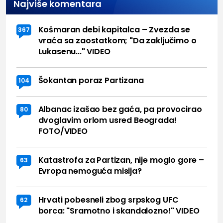
Najviše komentara
Košmaran debi kapitalca – Zvezda se
367
vraća sa zaostatkom; "Da zaključimo o
Lukasenu..." VIDEO
Šokantan poraz Partizana
104
Albanac izašao bez gaća, pa provocirao
80
dvoglavim orlom usred Beograda!
FOTO/VIDEO
Katastrofa za Partizan, nije moglo gore –
63
Evropa nemoguća misija?
Hrvati pobesneli zbog srpskog UFC
62
borca: "Sramotno i skandalozno!" VIDEO