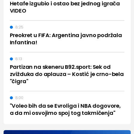
Hetafe izgubio i ostao bez jednog igrača
VIDEO
8:25
Preokret u FIFA: Argentina javno podržala
Infantina!
8:13
Partizan na skeneru B92.sport: Sek od
zvižduka do aplauza – Kostić je crno-bela
"čigra"
8:00
"Voleo bih da se Evroliga i NBA dogovore,
a da mi osvojimo spoj tog takmičenja"