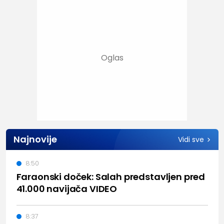
Najnovije
Vidi sve
8:50
Faraonski doček: Salah predstavljen pred
41.000 navijača VIDEO
8:37