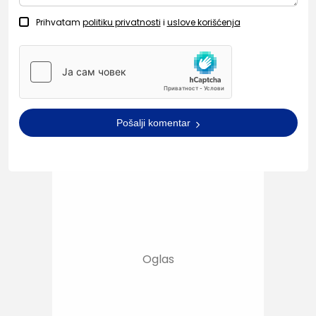
Prihvatam
politiku privatnosti
i
uslove korišćenja
Pošalji komentar