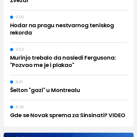
Zvezdi"
9:05
Hodar na pragu nestvarnog teniskog
rekorda
8:53
Murinjo trebalo da nasledi Fergusona:
"Pozvao me je i plakao"
8:41
Šelton "gazi" u Montrealu
8:30
Gde se Novak sprema za Sinsinati? VIDEO