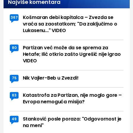
Najviše komentara
Košmaran debi kapitalca – Zvezda se
367
vraća sa zaostatkom; "Da zaključimo o
Lukasenu..." VIDEO
Partizan već može da se sprema za
80
Hetafe; Ilić otkrio zašto Ugrešić nije igrao
VIDEO
Nik Vajler-Beb u Zvezdi!
75
Katastrofa za Partizan, nije moglo gore –
63
Evropa nemoguća misija?
Stanković posle poraza: "Odgovornost je
49
na meni"