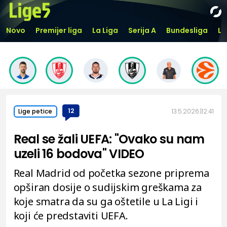
Novo
Premijer liga
La Liga
Serija A
Bundesliga
Li
12
13.5.2026.
12:41
Lige petice
Real se žali UEFA: "Ovako su nam
uzeli 16 bodova" VIDEO
Real Madrid od početka sezone priprema
opširan dosije o sudijskim greškama za
koje smatra da su ga oštetile u La Ligi i
koji će predstaviti UEFA.