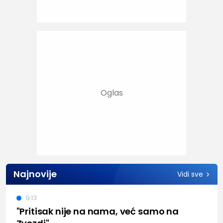
Najnovije
Vidi sve
9:13
"Pritisak nije na nama, već samo na