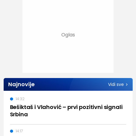
Najnovije
Vidi sve
14:32
Bešiktaš i Vlahović – prvi pozitivni signali
Srbina
14:17