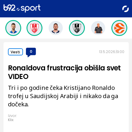
0
13.5.2026.
9:00
Vesti
Ronaldova frustracija obišla svet
VIDEO
Tri i po godine čeka Kristijano Ronaldo
trofej u Saudijskoj Arabiji i nikako da ga
dočeka.
Izvor:
Klix