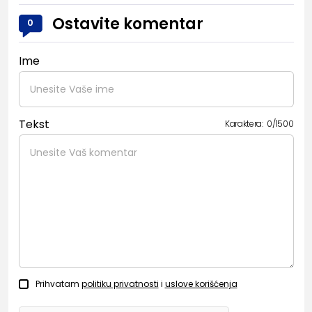
Ostavite komentar
0
Ime
Tekst
Karaktera:
0
/
1500
Prihvatam
politiku privatnosti
i
uslove korišćenja