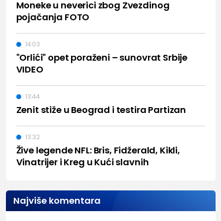
Moneke u neverici zbog Zvezdinog
pojačanja FOTO
14:03
"Orlići" opet poraženi – sunovrat Srbije
VIDEO
13:44
Zenit stiže u Beograd i testira Partizan
13:32
Žive legende NFL: Bris, Fidžerald, Kikli,
Vinatrijer i Kreg u Kući slavnih
Najviše komentara