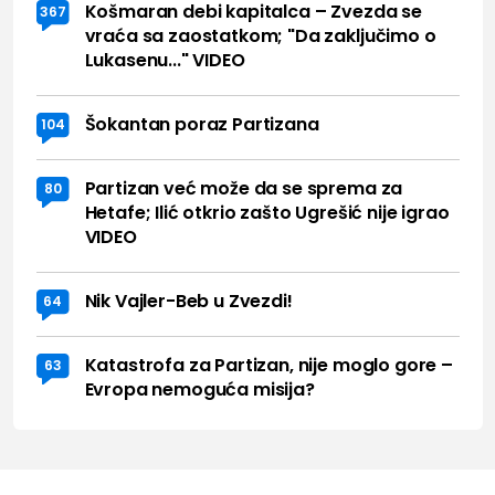
Košmaran debi kapitalca – Zvezda se
367
vraća sa zaostatkom; "Da zaključimo o
Lukasenu..." VIDEO
Šokantan poraz Partizana
104
Partizan već može da se sprema za
80
Hetafe; Ilić otkrio zašto Ugrešić nije igrao
VIDEO
Nik Vajler-Beb u Zvezdi!
64
Katastrofa za Partizan, nije moglo gore –
63
Evropa nemoguća misija?