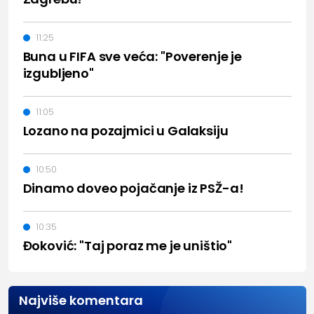
11:25
Buna u FIFA sve veća: "Poverenje je
izgubljeno"
11:05
Lozano na pozajmici u Galaksiju
10:50
Dinamo doveo pojačanje iz PSŽ-a!
10:35
Đoković: "Taj poraz me je uništio"
Najviše komentara