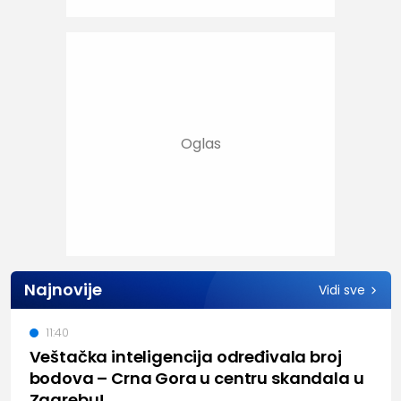
Najnovije
Vidi sve
11:40
Veštačka inteligencija određivala broj
bodova – Crna Gora u centru skandala u
Zagrebu!