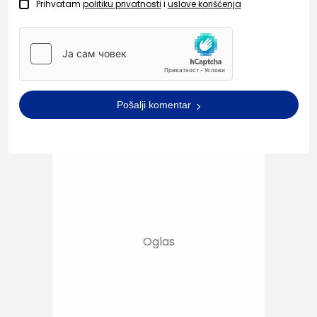
Prihvatam
politiku privatnosti
i
uslove korišćenja
Pošalji komentar