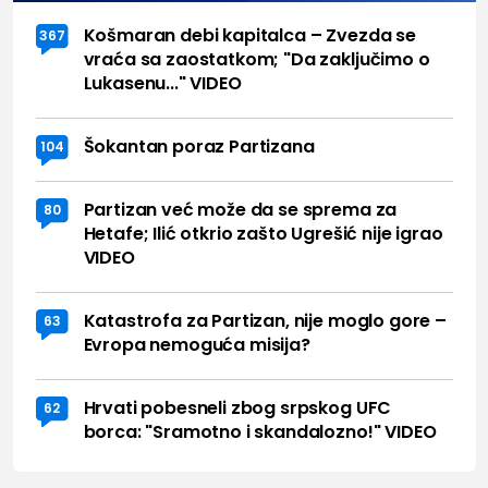
Košmaran debi kapitalca – Zvezda se
367
vraća sa zaostatkom; "Da zaključimo o
Lukasenu..." VIDEO
Šokantan poraz Partizana
104
Partizan već može da se sprema za
80
Hetafe; Ilić otkrio zašto Ugrešić nije igrao
VIDEO
Katastrofa za Partizan, nije moglo gore –
63
Evropa nemoguća misija?
Hrvati pobesneli zbog srpskog UFC
62
borca: "Sramotno i skandalozno!" VIDEO