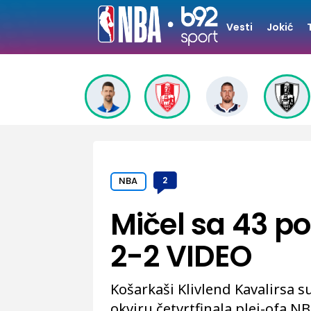
Vesti
Jokić
NBA
2
Mičel sa 43 
2-2 VIDEO
Košarkaši Klivlend Kavalirsa su
okviru četvrtfinala plej-ofa NB