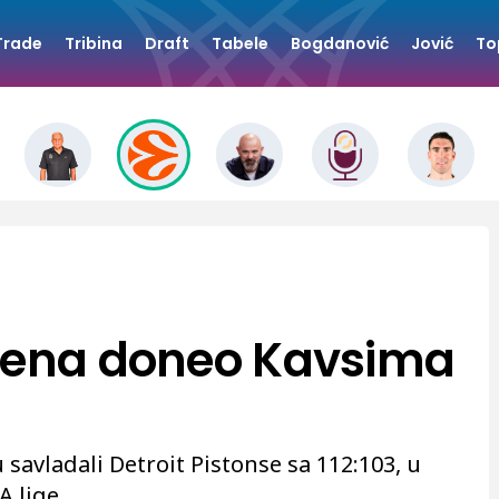
Trade
Tribina
Draft
Tabele
Bogdanović
Jović
To
poena doneo Kavsima
 savladali Detroit Pistonse sa 112:103, u
A lige.