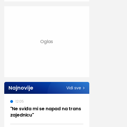
Najnovije
Vidi sve
12:05
"Ne sviđa mi se napad na trans
zajednicu"