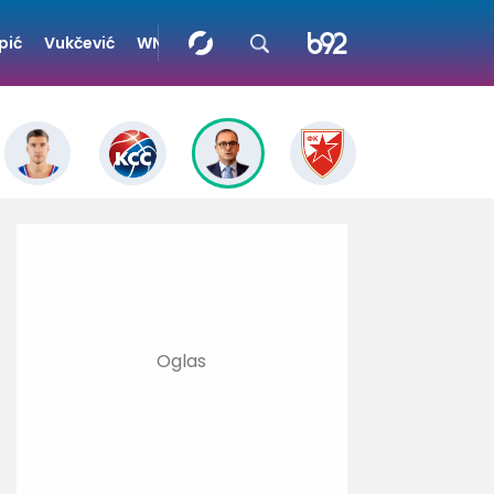
pić
Vukčević
WNBA