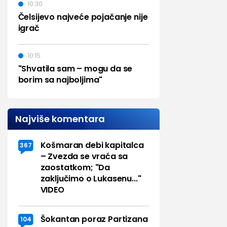
10:30
Čelsijevo najveće pojačanje nije
igrač
10:15
"Shvatila sam – mogu da se
borim sa najboljima"
Najviše komentara
Košmaran debi kapitalca
367
– Zvezda se vraća sa
zaostatkom; "Da
zaključimo o Lukasenu..."
VIDEO
Šokantan poraz Partizana
104