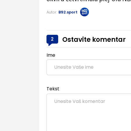
Autor:
B92.sport
Ostavite komentar
2
Ime
Tekst