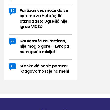
Partizan već može da se
80
sprema za Hetafe; Ilić
otkrio zašto Ugrešić nije
igrao VIDEO
Katastrofa za Partizan,
63
nije moglo gore – Evropa
nemoguća misija?
Stanković posle poraza:
49
"Odgovornost je na meni"