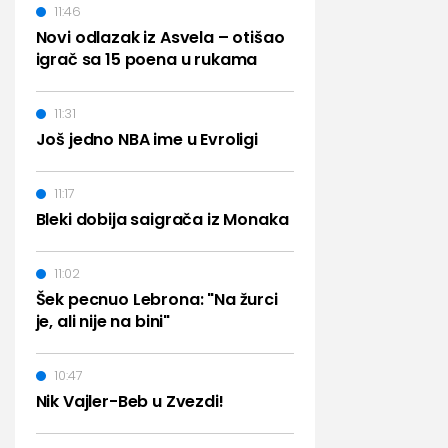
11:46
Novi odlazak iz Asvela – otišao
igrač sa 15 poena u rukama
11:31
Još jedno NBA ime u Evroligi
11:17
Bleki dobija saigrača iz Monaka
11:02
Šek pecnuo Lebrona: "Na žurci
je, ali nije na bini"
10:47
Nik Vajler-Beb u Zvezdi!