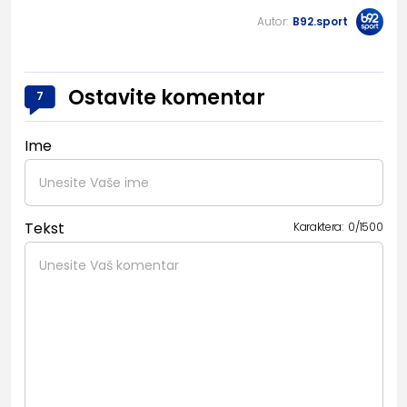
Autor:
B92.sport
Ostavite komentar
7
Ime
Tekst
Karaktera:
0
/
1500