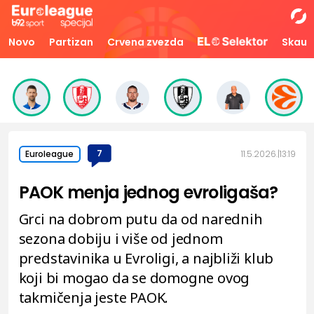
Novo
Partizan
Crvena zvezda
Skaut
7
11.5.2026.
13:19
Euroleague
PAOK menja jednog evroligaša?
Grci na dobrom putu da od narednih
sezona dobiju i više od jednom
predstavinika u Evroligi, a najbliži klub
koji bi mogao da se domogne ovog
takmičenja jeste PAOK.