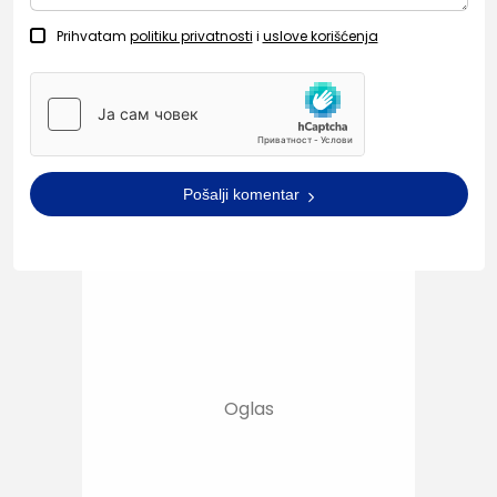
Prihvatam
politiku privatnosti
i
uslove korišćenja
Pošalji komentar