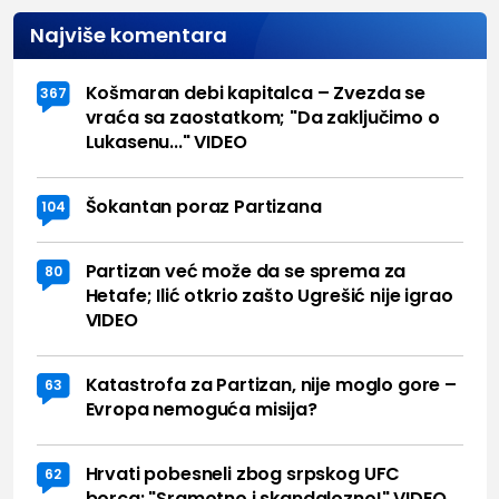
Najviše komentara
Košmaran debi kapitalca – Zvezda se
367
vraća sa zaostatkom; "Da zaključimo o
Lukasenu..." VIDEO
Šokantan poraz Partizana
104
Partizan već može da se sprema za
80
Hetafe; Ilić otkrio zašto Ugrešić nije igrao
VIDEO
Katastrofa za Partizan, nije moglo gore –
63
Evropa nemoguća misija?
Hrvati pobesneli zbog srpskog UFC
62
borca: "Sramotno i skandalozno!" VIDEO