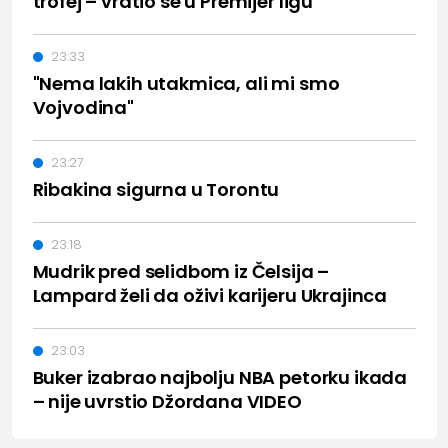
trofej – vratio se u Premijer ligu
23:33
"Nema lakih utakmica, ali mi smo
Vojvodina"
23:27
Ribakina sigurna u Torontu
23:18
Mudrik pred selidbom iz Čelsija –
Lampard želi da oživi karijeru Ukrajinca
23:03
Buker izabrao najbolju NBA petorku ikada
– nije uvrstio Džordana VIDEO