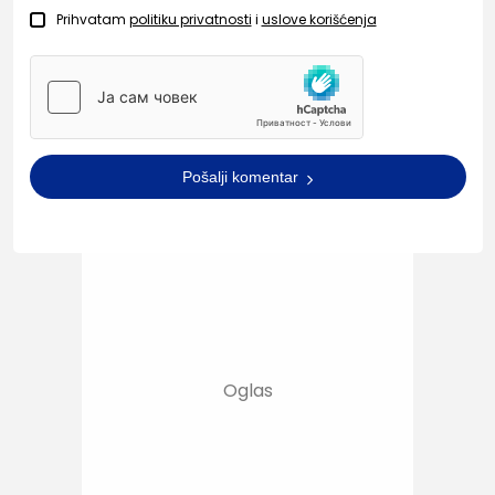
Prihvatam
politiku privatnosti
i
uslove korišćenja
Pošalji komentar