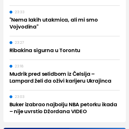
23:33
"Nema lakih utakmica, ali mi smo
Vojvodina"
23:27
Ribakina sigurna u Torontu
23:18
Mudrik pred selidbom iz Čelsija –
Lampard želi da oživi karijeru Ukrajinca
23:03
Buker izabrao najbolju NBA petorku ikada
– nije uvrstio Džordana VIDEO