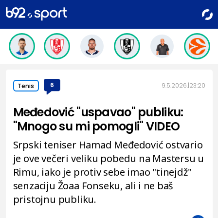
6
9.5.2026.
23:20
Tenis
Međedović "uspavao" publiku:
"Mnogo su mi pomogli" VIDEO
Srpski teniser Hamad Međedović ostvario
je ove večeri veliku pobedu na Mastersu u
Rimu, iako je protiv sebe imao "tinejdž"
senzaciju Žoaa Fonseku, ali i ne baš
pristojnu publiku.