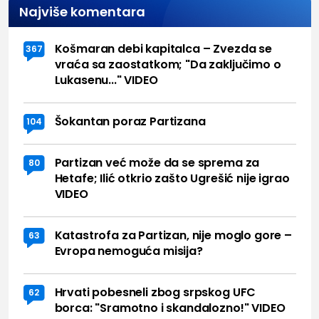
Najviše komentara
Košmaran debi kapitalca – Zvezda se
367
vraća sa zaostatkom; "Da zaključimo o
Lukasenu..." VIDEO
Šokantan poraz Partizana
104
Partizan već može da se sprema za
80
Hetafe; Ilić otkrio zašto Ugrešić nije igrao
VIDEO
Katastrofa za Partizan, nije moglo gore –
63
Evropa nemoguća misija?
Hrvati pobesneli zbog srpskog UFC
62
borca: "Sramotno i skandalozno!" VIDEO