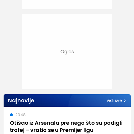
Najnovije
Vidi sve
23:48
Otišao iz Arsenala pre nego što su podigli
trofej – vratio se u Premijer ligu