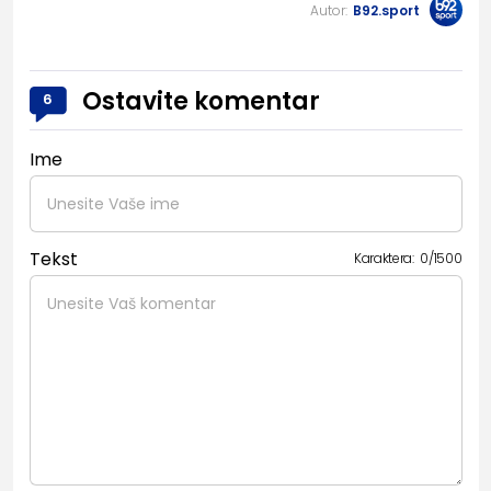
Autor:
B92.sport
Ostavite komentar
6
Ime
Tekst
Karaktera:
0
/
1500