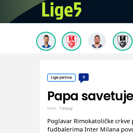
Lige petice
0
Papa savetuje
Izvor:
Tanjug
Poglavar Rimokatoličke crkve 
fudbalerima Inter Milana povo