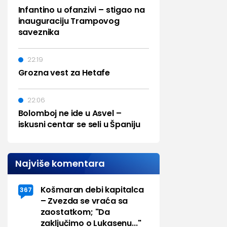
Infantino u ofanzivi – stigao na
inauguraciju Trampovog
saveznika
22:19
Grozna vest za Hetafe
22:06
Bolomboj ne ide u Asvel –
iskusni centar se seli u Španiju
Najviše komentara
Košmaran debi kapitalca
367
– Zvezda se vraća sa
zaostatkom; "Da
zaključimo o Lukasenu..."