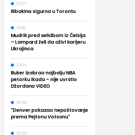
23:27
Ribakina sigurna u Torontu
23:18
Mudrik pred selidbom iz Čelsija
– Lampard želi da oživi karijeru
Ukrajinca
23:03
Buker izabrao najbolju NBA
petorku ikada – nije uvrstio
Džordana VIDEO
22:48
"Denver pokazao nepoštovanje
prema Pejtonu Votsonu"
22:33