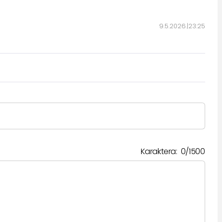
9.5.2026.
23:25
Karaktera:
0
/
1500