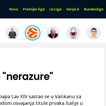
Novo
Premijer liga
La Liga
Serija A
Bundesliga
 "nerazure"
papa Lav XIV sastao se u Vatikanu sa
dom osvajanja titule prvaka Italije u