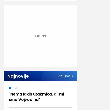
Najnovije
Vidi sve
23:33
"Nema lakih utakmica, ali mi
smo Vojvodina"