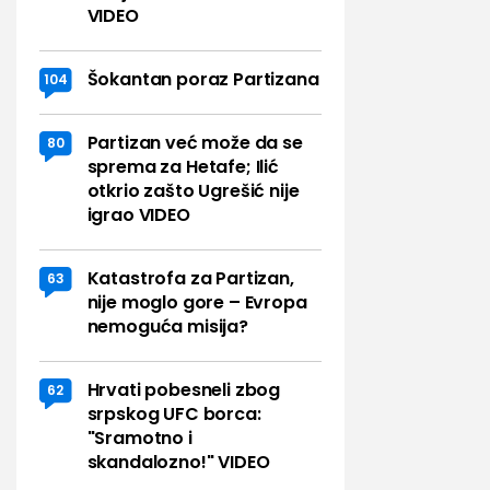
VIDEO
Šokantan poraz Partizana
104
Partizan već može da se
80
sprema za Hetafe; Ilić
otkrio zašto Ugrešić nije
igrao VIDEO
Katastrofa za Partizan,
63
nije moglo gore – Evropa
nemoguća misija?
Hrvati pobesneli zbog
62
srpskog UFC borca:
"Sramotno i
skandalozno!" VIDEO