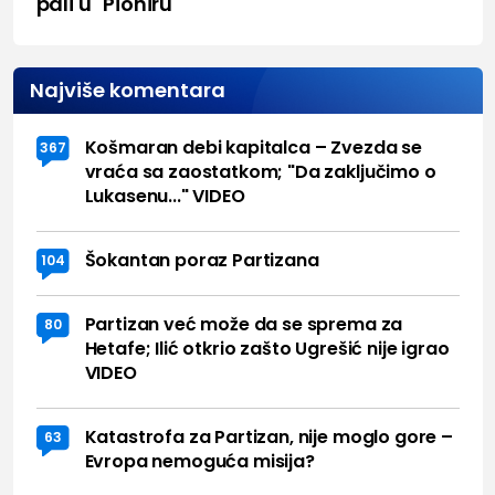
pali u "Pioniru"
Najviše komentara
Košmaran debi kapitalca – Zvezda se
367
vraća sa zaostatkom; "Da zaključimo o
Lukasenu..." VIDEO
Šokantan poraz Partizana
104
Partizan već može da se sprema za
80
Hetafe; Ilić otkrio zašto Ugrešić nije igrao
VIDEO
Katastrofa za Partizan, nije moglo gore –
63
Evropa nemoguća misija?