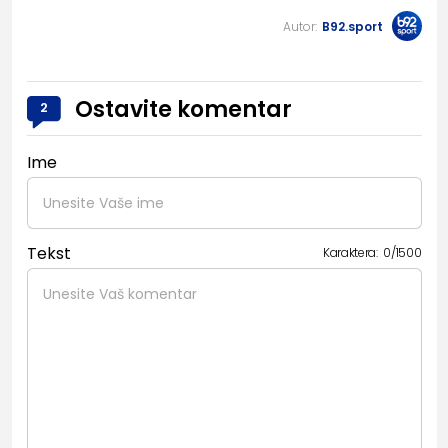
Autor:
B92.sport
Ostavite komentar
2
Ime
Tekst
Karaktera:
0
/
1500