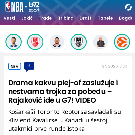
Vesti
Jokić
Trade
Tribina
Draft
Tabele
Bogdan
2
2.5.2026.
8:00
NBA
Drama kakvu plej-of zaslužuje i
nestvarna trojka za pobedu –
Rajaković ide u G7! VIDEO
Košarkaši Toronto Reptorsa savladali su
Klivlend Kavalirse u Kanadi u šestoj
utakmici prve runde Istoka.