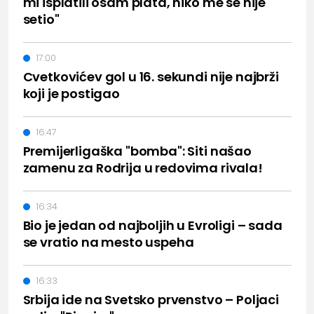
mi isplatili osam plata, niko me se nije
setio"
17:00
Cvetkovićev gol u 16. sekundi nije najbrži
koji je postigao
16:47
Premijerligaška "bomba": Siti našao
zamenu za Rodrija u redovima rivala!
16:34
Bio je jedan od najboljih u Evroligi – sada
se vratio na mesto uspeha
16:33
Srbija ide na Svetsko prvenstvo – Poljaci