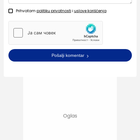
Prihvatam
politiku privatnosti
i
uslove korišćenja
Pošalji komentar