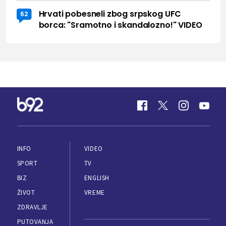
Hrvati pobesneli zbog srpskog UFC
62
borca: "Sramotno i skandalozno!" VIDEO
INFO
VIDEO
SPORT
TV
BIZ
ENGLISH
ŽIVOT
VREME
ZDRAVLJE
PUTOVANJA