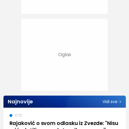
Najnovije
Vidi sve
17:12
Rajaković o svom odlasku iz Zvezde: "Nisu