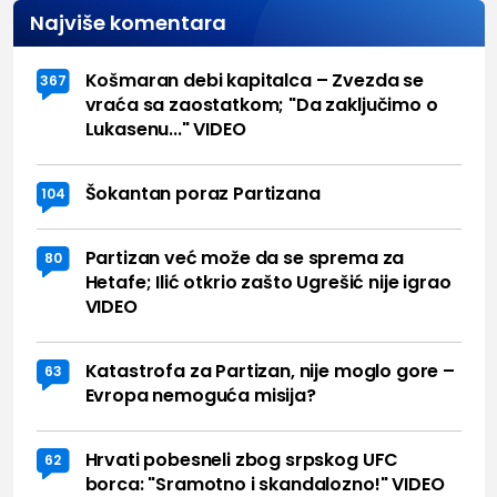
Najviše komentara
Košmaran debi kapitalca – Zvezda se
367
vraća sa zaostatkom; "Da zaključimo o
Lukasenu..." VIDEO
Šokantan poraz Partizana
104
Partizan već može da se sprema za
80
Hetafe; Ilić otkrio zašto Ugrešić nije igrao
VIDEO
Katastrofa za Partizan, nije moglo gore –
63
Evropa nemoguća misija?
Hrvati pobesneli zbog srpskog UFC
62
borca: "Sramotno i skandalozno!" VIDEO