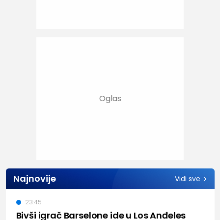
Najnovije
Vidi sve
23:45
Bivši igrač Barselone ide u Los Anđeles