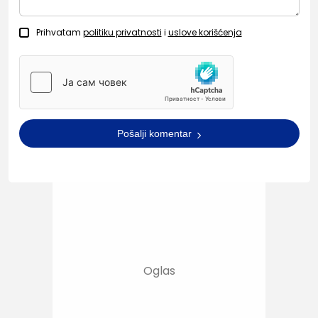
Prihvatam
politiku privatnosti
i
uslove korišćenja
Pošalji komentar