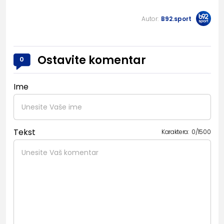
Autor:
B92.sport
Ostavite komentar
0
Ime
Tekst
Karaktera:
0
/
1500