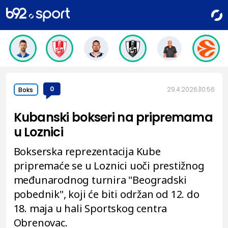
0
29.4.2026.
10:56
Boks
Kubanski bokseri na pripremama
u Loznici
Bokserska reprezentacija Kube
pripremaće se u Loznici uoči prestižnog
međunarodnog turnira "Beogradski
pobednik", koji će biti održan od 12. do
18. maja u hali Sportskog centra
Obrenovac.