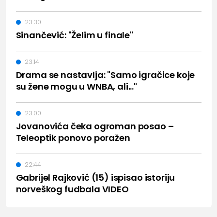
23:30
Sinančević: "Želim u finale"
23:14
Drama se nastavlja: "Samo igračice koje
su žene mogu u WNBA, ali..."
23:00
Jovanovića čeka ogroman posao –
Teleoptik ponovo poražen
22:44
Gabrijel Rajković (15) ispisao istoriju
norveškog fudbala VIDEO