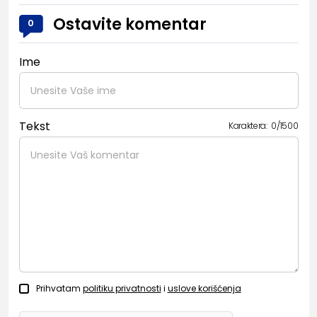
Ostavite komentar
0
Ime
Tekst
Karaktera:
0
/
1500
Prihvatam
politiku privatnosti
i
uslove korišćenja