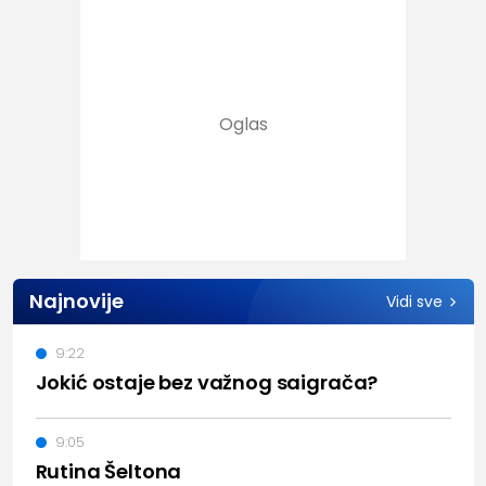
Najnovije
Vidi sve
9:22
Jokić ostaje bez važnog saigrača?
9:05
Rutina Šeltona