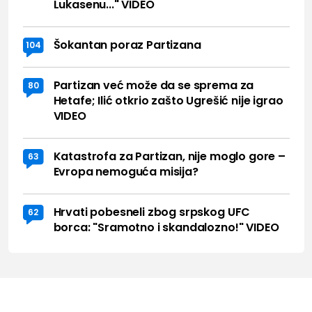
Lukasenu..." VIDEO
Šokantan poraz Partizana
104
Partizan već može da se sprema za
80
Hetafe; Ilić otkrio zašto Ugrešić nije igrao
VIDEO
Katastrofa za Partizan, nije moglo gore –
63
Evropa nemoguća misija?
Hrvati pobesneli zbog srpskog UFC
62
borca: "Sramotno i skandalozno!" VIDEO