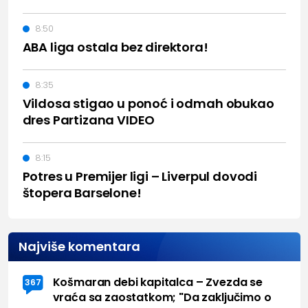
8:50
ABA liga ostala bez direktora!
8:35
Vildosa stigao u ponoć i odmah obukao
dres Partizana VIDEO
8:15
Potres u Premijer ligi – Liverpul dovodi
štopera Barselone!
Najviše komentara
Košmaran debi kapitalca – Zvezda se
367
vraća sa zaostatkom; "Da zaključimo o