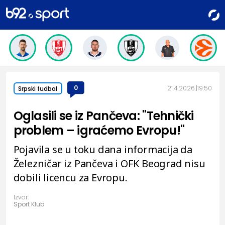
0
21.4.2026.
19:50
Srpski fudbal
Oglasili se iz Pančeva: "Tehnički
problem – igraćemo Evropu!"
Pojavila se u toku dana informacija da
Železničar iz Pančeva i OFK Beograd nisu
dobili licencu za Evropu.
Izvor:
Sport Klub