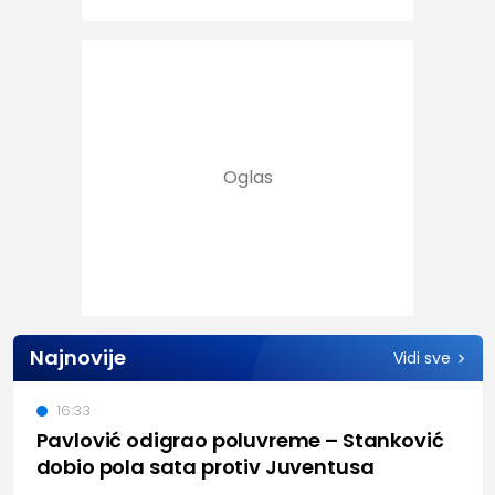
Najnovije
Vidi sve
16:33
Pavlović odigrao poluvreme – Stanković
dobio pola sata protiv Juventusa