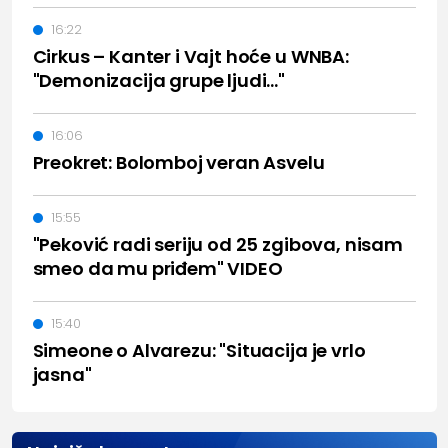
16:22
Cirkus – Kanter i Vajt hoće u WNBA:
"Demonizacija grupe ljudi..."
16:06
Preokret: Bolomboj veran Asvelu
15:55
"Peković radi seriju od 25 zgibova, nisam
smeo da mu priđem" VIDEO
15:40
Simeone o Alvarezu: "Situacija je vrlo
jasna"