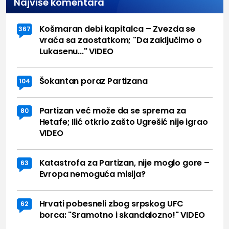
Najviše komentara
Košmaran debi kapitalca – Zvezda se
367
vraća sa zaostatkom; "Da zaključimo o
Lukasenu..." VIDEO
Šokantan poraz Partizana
104
Partizan već može da se sprema za
80
Hetafe; Ilić otkrio zašto Ugrešić nije igrao
VIDEO
Katastrofa za Partizan, nije moglo gore –
63
Evropa nemoguća misija?
Hrvati pobesneli zbog srpskog UFC
62
borca: "Sramotno i skandalozno!" VIDEO