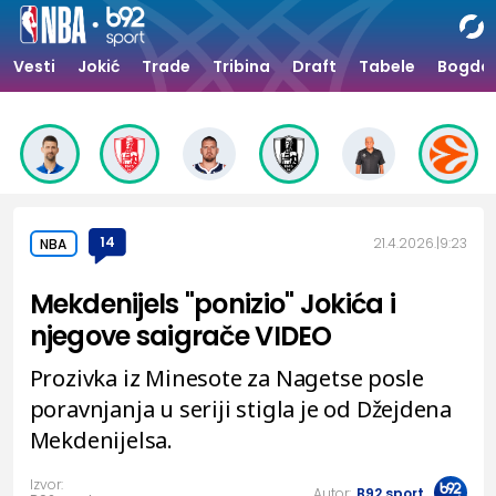
Vesti
Jokić
Trade
Tribina
Draft
Tabele
Bogdan
14
21.4.2026.
9:23
NBA
Mekdenijels "ponizio" Jokića i
njegove saigrače VIDEO
Prozivka iz Minesote za Nagetse posle
poravnjanja u seriji stigla je od Džejdena
Mekdenijelsa.
Izvor:
Autor:
B92.sport