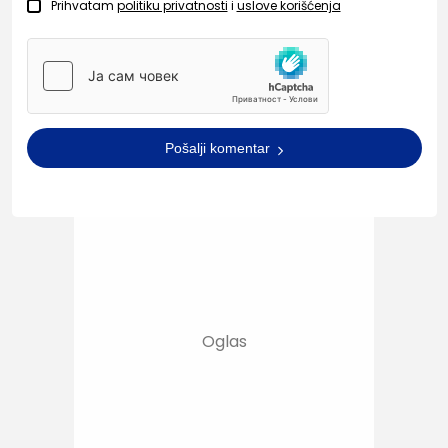
Prihvatam
politiku privatnosti
i
uslove korišćenja
Pošalji komentar