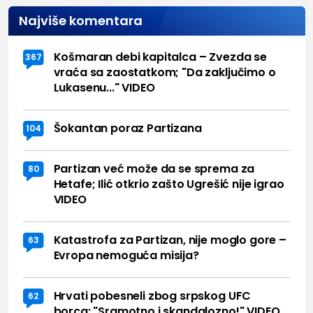
Najviše komentara
Košmaran debi kapitalca – Zvezda se
367
vraća sa zaostatkom; "Da zaključimo o
Lukasenu..." VIDEO
Šokantan poraz Partizana
104
Partizan već može da se sprema za
80
Hetafe; Ilić otkrio zašto Ugrešić nije igrao
VIDEO
Katastrofa za Partizan, nije moglo gore –
63
Evropa nemoguća misija?
Hrvati pobesneli zbog srpskog UFC
62
borca: "Sramotno i skandalozno!" VIDEO