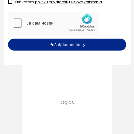
Prihvatam
politiku privatnosti
i
uslove korišćenja
Pošalji komentar