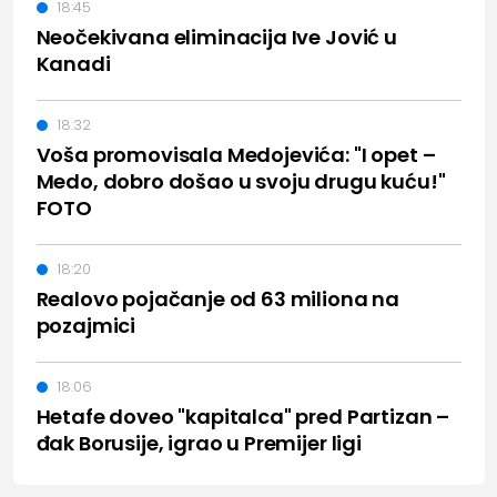
18:45
Neočekivana eliminacija Ive Jović u
Kanadi
18:32
Voša promovisala Medojevića: "I opet –
Medo, dobro došao u svoju drugu kuću!"
FOTO
18:20
Realovo pojačanje od 63 miliona na
pozajmici
18:06
Hetafe doveo "kapitalca" pred Partizan –
đak Borusije, igrao u Premijer ligi