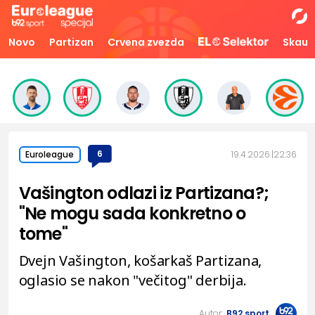
Novo
Partizan
Crvena zvezda
Skaut
6
19.4.2026.
22:36
Euroleague
Vašington odlazi iz Partizana?;
"Ne mogu sada konkretno o
tome"
Dvejn Vašington, košarkaš Partizana,
oglasio se nakon "večitog" derbija.
Autor:
B92.sport