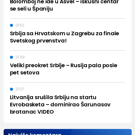
Bolomboj ne ide u Asvel – iskusni centar
se seli u Španiju
21:52
Srbija sa Hrvatskom u Zagrebu za finale
Svetskog prvenstva!
21:39
Veliki preokret Srbije – Rusija pala posle
pet setova
21:27
Litvanija srušila Srbiju na startu
Evrobasketa – dominirao Šarunasov
bratanac VIDEO