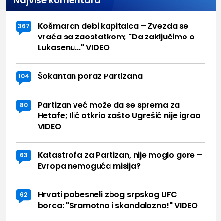
Najviše komentara
Košmaran debi kapitalca – Zvezda se
367
vraća sa zaostatkom; "Da zaključimo o
Lukasenu..." VIDEO
Šokantan poraz Partizana
104
Partizan već može da se sprema za
80
Hetafe; Ilić otkrio zašto Ugrešić nije igrao
VIDEO
Katastrofa za Partizan, nije moglo gore –
63
Evropa nemoguća misija?
Hrvati pobesneli zbog srpskog UFC
62
borca: "Sramotno i skandalozno!" VIDEO