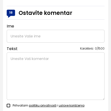
Ostavite komentar
18
Ime
Tekst
Karaktera:
0
/
1500
Prihvatam
politiku privatnosti
i
uslove korišćenja