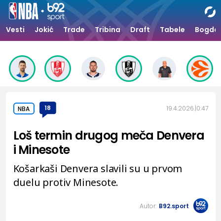
Vesti
Jokić
Trade
Tribina
Draft
Tabele
Bogdan
18
19.4.2026.
0:47
NBA
Loš termin drugog meča Denvera
i Minesote
Košarkaši Denvera slavili su u prvom
duelu protiv Minesote.
Autor:
B92.sport