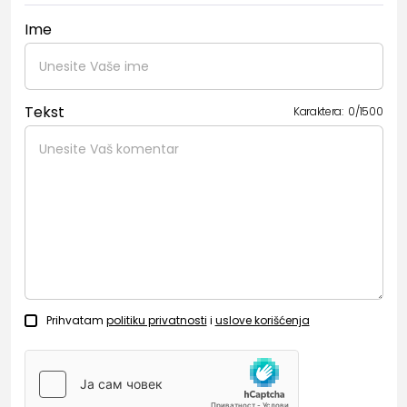
Ime
Tekst
Karaktera:
0
/
1500
Prihvatam
politiku privatnosti
i
uslove korišćenja