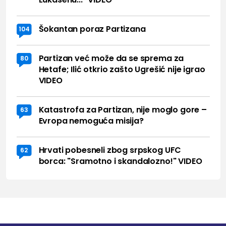
Šokantan poraz Partizana
104
Partizan već može da se sprema za
80
Hetafe; Ilić otkrio zašto Ugrešić nije igrao
VIDEO
Katastrofa za Partizan, nije moglo gore –
63
Evropa nemoguća misija?
Hrvati pobesneli zbog srpskog UFC
62
borca: "Sramotno i skandalozno!" VIDEO