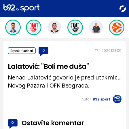
0
17.4.2026.
23:05
Srpski fudbal
Lalatović: "Boli me duša"
Nenad Lalatović govorio je pred utakmicu
Novog Pazara i OFK Beograda.
Autor:
B92.sport
Ostavite komentar
0