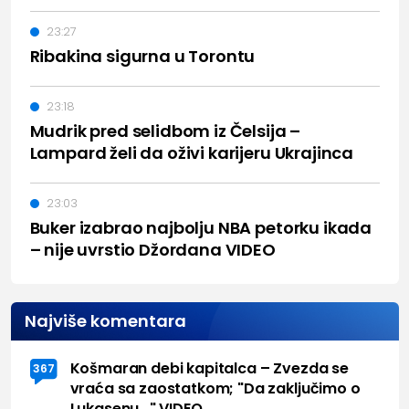
23:27
Ribakina sigurna u Torontu
23:18
Mudrik pred selidbom iz Čelsija –
Lampard želi da oživi karijeru Ukrajinca
23:03
Buker izabrao najbolju NBA petorku ikada
– nije uvrstio Džordana VIDEO
Najviše komentara
Košmaran debi kapitalca – Zvezda se
367
vraća sa zaostatkom; "Da zaključimo o
Lukasenu..." VIDEO