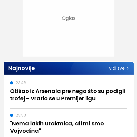
Najnovije
Vidi sve
23:48
Otišao iz Arsenala pre nego što su podigli
trofej – vratio se u Premijer ligu
23:33
"Nema lakih utakmica, ali mi smo
Vojvodina"