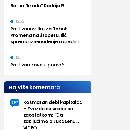
Barsa "krade" Rodrija?!
12:52
Partizanov tim za Tobol:
Promena na štoperu, Ilić
sprema iznenađenje u sredini
12:47
Partizan zove u pomoć
Najviše komentara
Košmaran debi kapitalca
367
– Zvezda se vraća sa
zaostatkom; "Da
zaključimo o Lukasenu..."
VIDEO