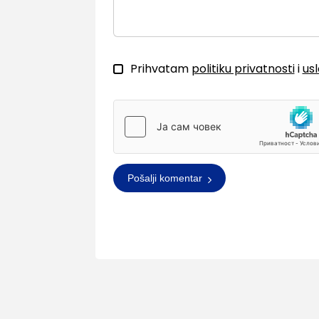
Prihvatam
politiku privatnosti
i
us
Pošalji komentar