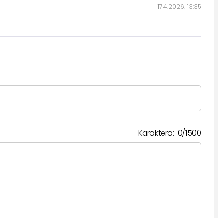
17.4.2026.
13:35
Karaktera:
0
/
1500