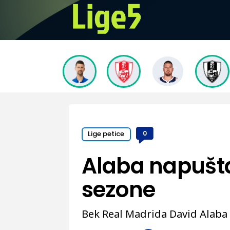
Lige petice
0
Alaba napušta
sezone
Bek Real Madrida David Alaba 