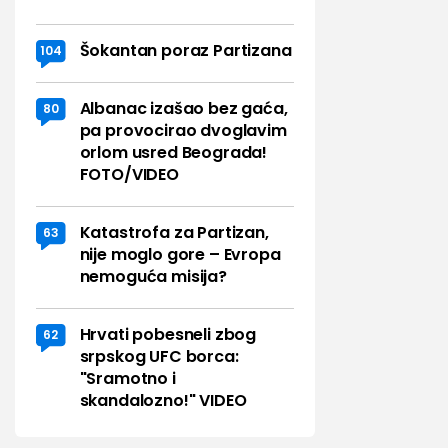
Šokantan poraz Partizana
104
Albanac izašao bez gaća,
80
pa provocirao dvoglavim
orlom usred Beograda!
FOTO/VIDEO
Katastrofa za Partizan,
63
nije moglo gore – Evropa
nemoguća misija?
Hrvati pobesneli zbog
62
srpskog UFC borca:
"Sramotno i
skandalozno!" VIDEO