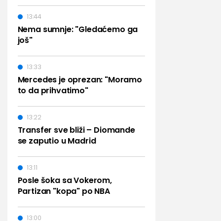
13:44
Nema sumnje: "Gledaćemo ga
još"
13:33
Mercedes je oprezan: "Moramo
to da prihvatimo"
13:22
Transfer sve bliži – Diomande
se zaputio u Madrid
13:11
Posle šoka sa Vokerom,
Partizan "kopa" po NBA
13:00