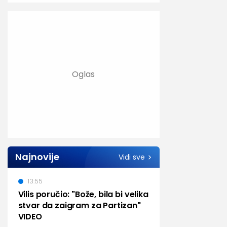
Najnovije
Vidi sve
13:55
Vilis poručio: "Bože, bila bi velika
stvar da zaigram za Partizan"
VIDEO