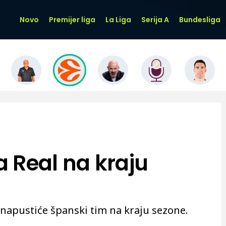
Novo
Premijer liga
La Liga
Serija A
Bundesliga
 Real na kraju
napustiće španski tim na kraju sezone.