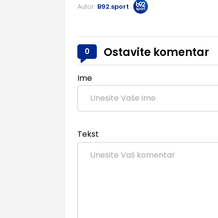
Autor:
B92.sport
Ostavite komentar
0
Ime
Tekst