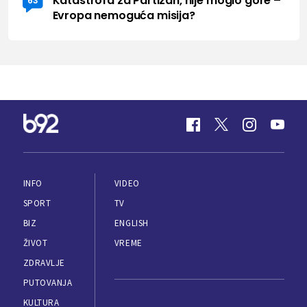
Katastrofa za Partizan, nije moglo gore –
63
Evropa nemoguća misija?
INFO
VIDEO
SPORT
TV
BIZ
ENGLISH
ŽIVOT
VREME
ZDRAVLJE
PUTOVANJA
KULTURA