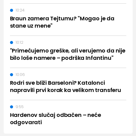
10:24
Braun zamera Tejtumu? "Mogao je da
stane uz mene"
10:12
"Primećujemo greške, ali verujemo da nije
bilo loše namere – podrška Infantinu"
10:06
Rodri sve bliži Barseloni? Katalonci
napravili prvi korak ka velikom transferu
9:55
Hardenov slučaj odbačen – neće
odgovarati