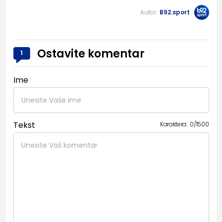
Autor:
B92.sport
Ostavite komentar
1
Ime
Tekst
Karaktera:
0
/
1500