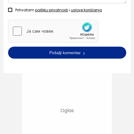
Prihvatam
politiku privatnosti
i
uslove korišćenja
Pošalji komentar