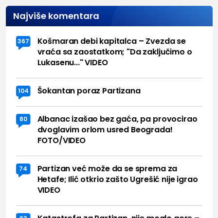
Najviše komentara
Košmaran debi kapitalca – Zvezda se
367
vraća sa zaostatkom; "Da zaključimo o
Lukasenu..." VIDEO
Šokantan poraz Partizana
104
Albanac izašao bez gaća, pa provocirao
80
dvoglavim orlom usred Beograda!
FOTO/VIDEO
Partizan već može da se sprema za
74
Hetafe; Ilić otkrio zašto Ugrešić nije igrao
VIDEO