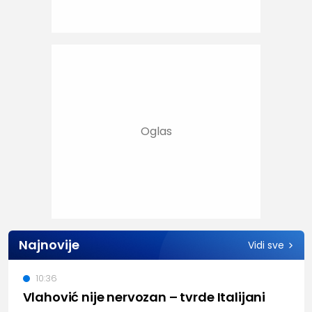
Najnovije
Vidi sve
10:36
Vlahović nije nervozan – tvrde Italijani