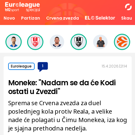
Novo
Partizan
Crvena zvezda
Skaut
1
15.4.2026.
21:14
Euroleague
Moneke: "Nadam se da će Kodi
ostati u Zvezdi"
Sprema se Crvena zvezda za duel
poslednjeg kola protiv Reala, a velike
nade će polagati u Čimu Monekea, iza kog
je sjajna prethodna nedelja.