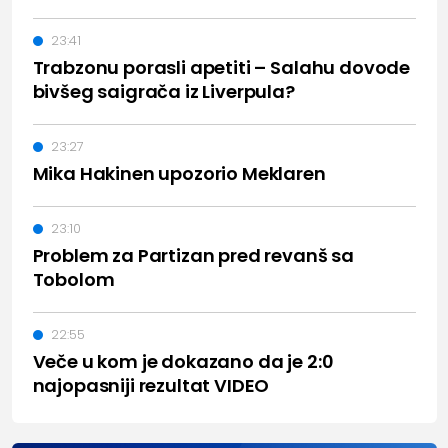
23:41
Trabzonu porasli apetiti – Salahu dovode
bivšeg saigrača iz Liverpula?
23:27
Mika Hakinen upozorio Meklaren
23:10
Problem za Partizan pred revanš sa
Tobolom
22:55
Veče u kom je dokazano da je 2:0
najopasniji rezultat VIDEO