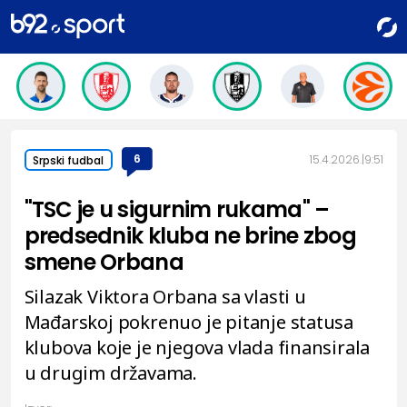
6
15.4.2026.
9:51
Srpski fudbal
"TSC je u sigurnim rukama" –
predsednik kluba ne brine zbog
smene Orbana
Silazak Viktora Orbana sa vlasti u
Mađarskoj pokrenuo je pitanje statusa
klubova koje je njegova vlada finansirala
u drugim državama.