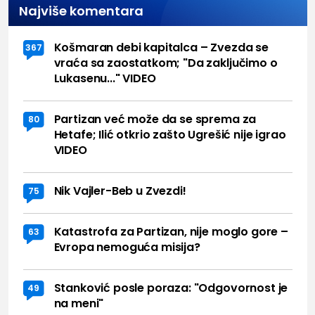
Najviše komentara
Košmaran debi kapitalca – Zvezda se
367
vraća sa zaostatkom; "Da zaključimo o
Lukasenu..." VIDEO
Partizan već može da se sprema za
80
Hetafe; Ilić otkrio zašto Ugrešić nije igrao
VIDEO
Nik Vajler-Beb u Zvezdi!
75
Katastrofa za Partizan, nije moglo gore –
63
Evropa nemoguća misija?
Stanković posle poraza: "Odgovornost je
49
na meni"