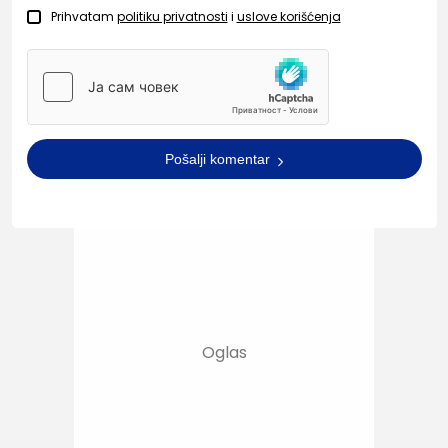
Prihvatam
politiku privatnosti
i
uslove korišćenja
Pošalji komentar