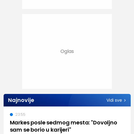
Najnovije
Vidi sve
23:55
Markes posle sedmog mesta: "Dovoljno
sam se borio u karijeri"