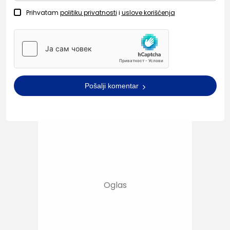
Prihvatam
politiku privatnosti
i
uslove korišćenja
Pošalji komentar