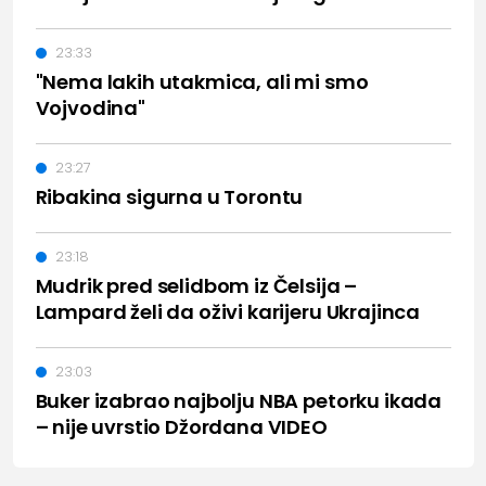
23:33
"Nema lakih utakmica, ali mi smo
Vojvodina"
23:27
Ribakina sigurna u Torontu
23:18
Mudrik pred selidbom iz Čelsija –
Lampard želi da oživi karijeru Ukrajinca
23:03
Buker izabrao najbolju NBA petorku ikada
– nije uvrstio Džordana VIDEO