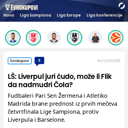
Novo
Liga šampiona
Liga Evrope
Liga konferencije
5
14.4.2026.
9:15
Evrokupovi
LŠ: Liverpul juri čudo, može li Flik
da nadmudri Čola?
Fudbaleri Pari Sen Žermena i Atletiko
Madrida brane prednost iz prvih mečeva
četvrtfinala Lige šampiona, protiv
Liverpula i Barselone.