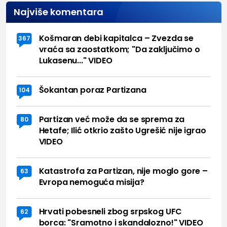
Najviše komentara
Košmaran debi kapitalca – Zvezda se
367
vraća sa zaostatkom; "Da zaključimo o
Lukasenu..." VIDEO
Šokantan poraz Partizana
104
Partizan već može da se sprema za
80
Hetafe; Ilić otkrio zašto Ugrešić nije igrao
VIDEO
Katastrofa za Partizan, nije moglo gore –
63
Evropa nemoguća misija?
Hrvati pobesneli zbog srpskog UFC
62
borca: "Sramotno i skandalozno!" VIDEO