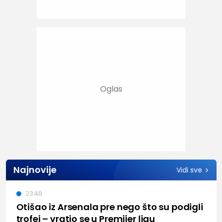
Najnovije
Vidi sve
23:48
Otišao iz Arsenala pre nego što su podigli
trofej – vratio se u Premijer ligu