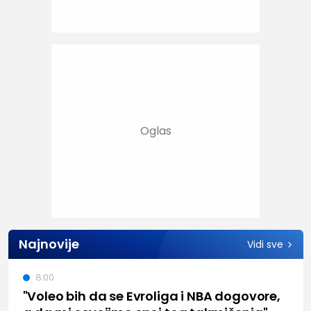
Najnovije
Vidi sve
8:00
"Voleo bih da se Evroliga i NBA dogovore,