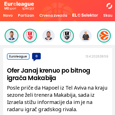
Novo
Partizan
Crvena zvezda
Skaut
0
13.4.2026.
18:59
Euroleague
Ofer Janaj krenuo po bitnog
igrača Makabija
Posle priče da Hapoel iz Tel Aviva na kraju
sezone želi trenera Makabija, sada iz
Izraela stižu informacije da im je na
radaru igrač gradskog rivala.