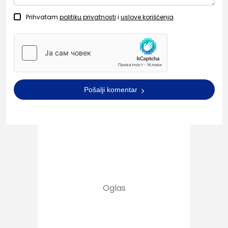
Prihvatam
politiku privatnosti
i
uslove korišćenja
Pošalji komentar