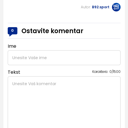
Autor:
B92.sport
Ostavite komentar
0
Ime
Tekst
Karaktera:
0
/
1500