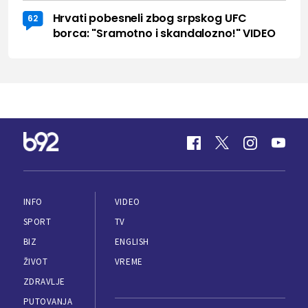
Hrvati pobesneli zbog srpskog UFC
62
borca: "Sramotno i skandalozno!" VIDEO
INFO
VIDEO
SPORT
TV
BIZ
ENGLISH
ŽIVOT
VREME
ZDRAVLJE
PUTOVANJA