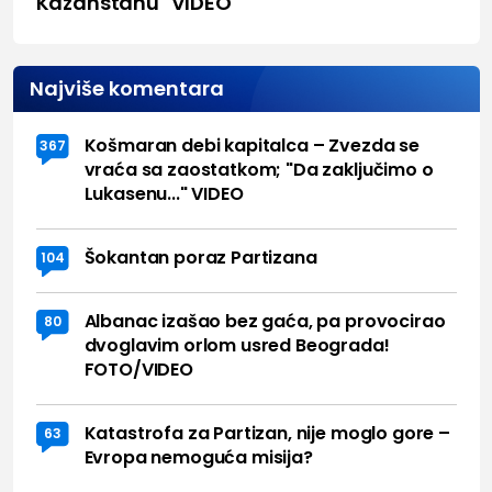
Kazahstanu" VIDEO
Najviše komentara
Košmaran debi kapitalca – Zvezda se
367
vraća sa zaostatkom; "Da zaključimo o
Lukasenu..." VIDEO
Šokantan poraz Partizana
104
Albanac izašao bez gaća, pa provocirao
80
dvoglavim orlom usred Beograda!
FOTO/VIDEO
Katastrofa za Partizan, nije moglo gore –
63
Evropa nemoguća misija?