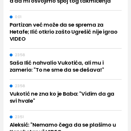
a da mi osvojimo spoj tog takmičenja"
0:01
Partizan već može da se sprema za
Hetafe; Ilić otkrio zašto Ugrešić nije igrao
VIDEO
23:58
Saša Ilić nahvalio Vukotića, ali mu i
zamerio: "To ne sme da se dešava!"
23:58
Vukotić ne zna ko je Baba: "Vidim da ga
svi hvale"
23:51
Aleksić: "Nemamo čega da se plašimo u