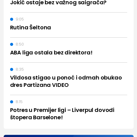
Jokić ostaje bez važnog saigrača?
9:05
Rutina Šeltona
8:50
ABA liga ostala bez direktora!
8:35
Vildosa stigao u ponoć i odmah obukao
dres Partizana VIDEO
8:15
Potres u Premijer ligi – Liverpul dovodi
štopera Barselone!