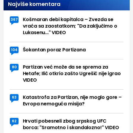
Najviše komentara
Košmaran debi kapitalca – Zvezda se
367
vraća sa zaostatkom; "Da zaključimo o
Lukasenu..." VIDEO
Šokantan poraz Partizana
104
Partizan već može da se sprema za
80
Hetafe; Ilić otkrio zašto Ugrešić nije igrao
VIDEO
Katastrofa za Partizan, nije moglo gore –
63
Evropa nemoguća misija?
Hrvati pobesneli zbog srpskog UFC
62
borca: "Sramotno i skandalozno!" VIDEO