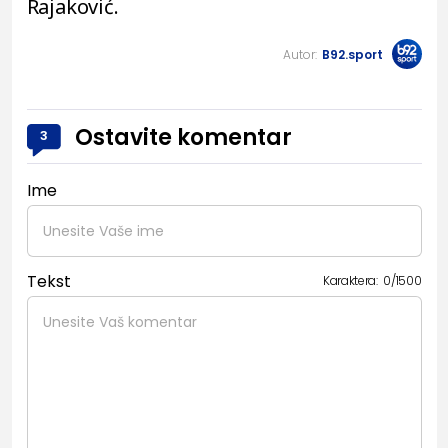
Rajaković.
Autor:
B92.sport
Ostavite komentar
3
Ime
Tekst
Karaktera:
0
/
1500