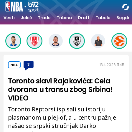
Vesti
Jokić
Trade
Tribina
Draft
Tabele
Bogdan
3
13.4.2026.
11:45
NBA
Toronto slavi Rajakovića: Cela
dvorana u transu zbog Srbina!
VIDEO
Toronto Reptorsi ispisali su istoriju
plasmanom u plej-of, a u centru pažnje
našao se srpski stručnjak Darko