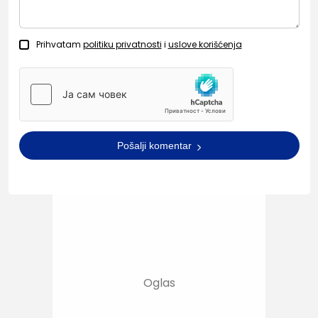
Prihvatam
politiku privatnosti
i
uslove korišćenja
Pošalji komentar