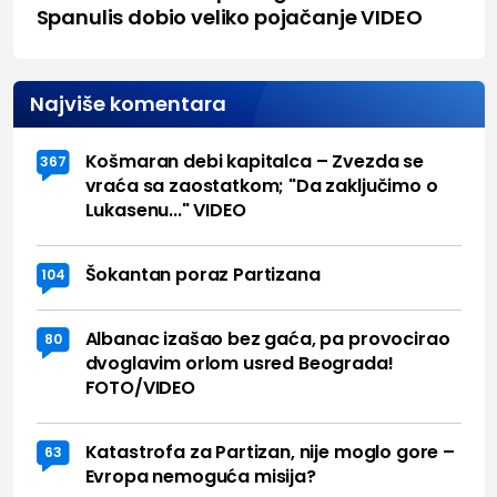
Spanulis dobio veliko pojačanje VIDEO
Najviše komentara
Košmaran debi kapitalca – Zvezda se
367
vraća sa zaostatkom; "Da zaključimo o
Lukasenu..." VIDEO
Šokantan poraz Partizana
104
Albanac izašao bez gaća, pa provocirao
80
dvoglavim orlom usred Beograda!
FOTO/VIDEO
Katastrofa za Partizan, nije moglo gore –
63
Evropa nemoguća misija?