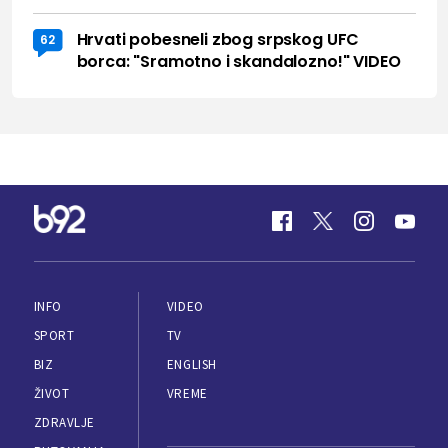
Hrvati pobesneli zbog srpskog UFC
62
borca: "Sramotno i skandalozno!" VIDEO
INFO
VIDEO
SPORT
TV
BIZ
ENGLISH
ŽIVOT
VREME
ZDRAVLJE