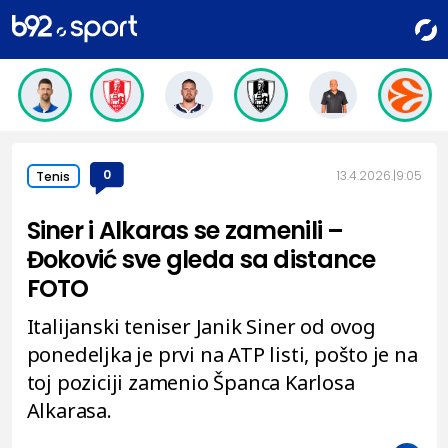
0
13.4.2026.
9:05
Tenis
Siner i Alkaras se zamenili –
Đoković sve gleda sa distance
FOTO
Italijanski teniser Janik Siner od ovog
ponedeljka je prvi na ATP listi, pošto je na
toj poziciji zamenio Španca Karlosa
Alkarasa.