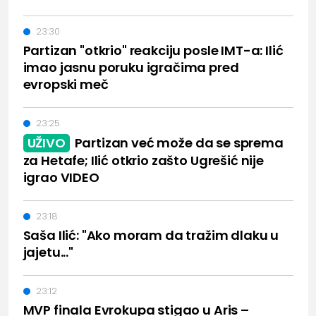
23:30
Partizan "otkrio" reakciju posle IMT-a: Ilić
imao jasnu poruku igračima pred
evropski meč
23:25
UŽIVO
Partizan već može da se sprema
za Hetafe; Ilić otkrio zašto Ugrešić nije
igrao VIDEO
23:18
Saša Ilić: "Ako moram da tražim dlaku u
jajetu..."
23:12
MVP finala Evrokupa stigao u Aris –