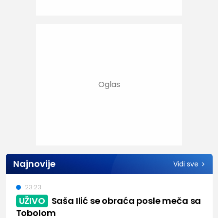
Najnovije
Vidi sve
23:23
UŽIVO
Saša Ilić se obraća posle meča sa
Tobolom