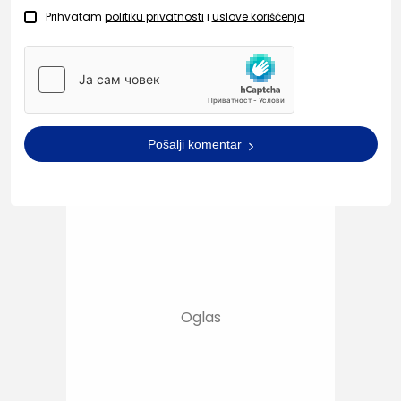
Prihvatam
politiku privatnosti
i
uslove korišćenja
Pošalji komentar