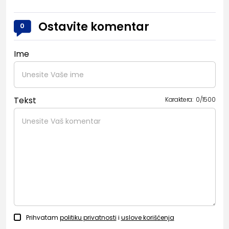
Ostavite komentar
0
Ime
Tekst
Karaktera:
0
/
1500
Prihvatam
politiku privatnosti
i
uslove korišćenja