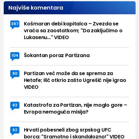
Najviše komentara
Košmaran debi kapitalca – Zvezda se
367
vraća sa zaostatkom; "Da zaključimo o
Lukasenu..." VIDEO
Šokantan poraz Partizana
104
Partizan već može da se sprema za
80
Hetafe; Ilić otkrio zašto Ugrešić nije igrao
VIDEO
Katastrofa za Partizan, nije moglo gore –
63
Evropa nemoguća misija?
Hrvati pobesneli zbog srpskog UFC
62
borca: "Sramotno i skandalozno!" VIDEO