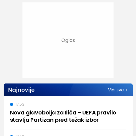
Najnovije
Vidi sve
17:53
Nova glavobolja za Ilića – UEFA pravilo
stavlja Partizan pred težak izbor