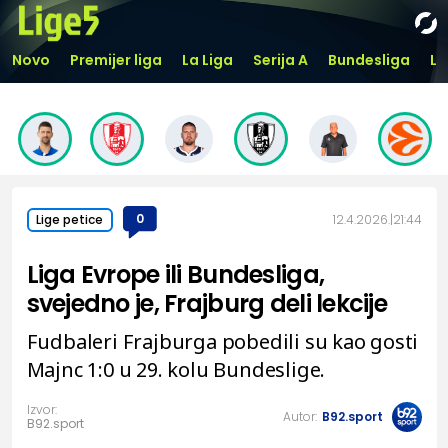
Novo
Premijer liga
La Liga
Serija A
Bundesliga
Li
0
12.4.2026.
21:44
Lige petice
Liga Evrope ili Bundesliga,
svejedno je, Frajburg deli lekcije
Fudbaleri Frajburga pobedili su kao gosti
Majnc 1:0 u 29. kolu Bundeslige.
Izvor:
Autor:
B92.sport
B92.sport