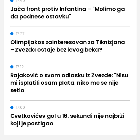
17:40
Jača front protiv Infantina – "Molimo ga
da podnese ostavku"
17:27
Olimpijakos zainteresovan za Tiknizjana
– Zvezda ostaje bez levog beka?
17:12
Rajaković o svom odlasku iz Zvezde: "Nisu
mi isplatili osam plata, niko me se nije
setio"
17:00
Cvetkovićev gol u 16. sekundi nije najbrži
koji je postigao