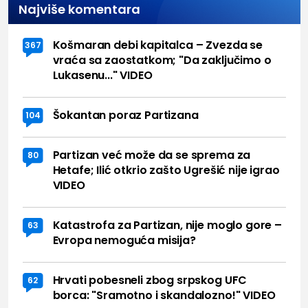
Najviše komentara
Košmaran debi kapitalca – Zvezda se
367
vraća sa zaostatkom; "Da zaključimo o
Lukasenu..." VIDEO
Šokantan poraz Partizana
104
Partizan već može da se sprema za
80
Hetafe; Ilić otkrio zašto Ugrešić nije igrao
VIDEO
Katastrofa za Partizan, nije moglo gore –
63
Evropa nemoguća misija?
Hrvati pobesneli zbog srpskog UFC
62
borca: "Sramotno i skandalozno!" VIDEO