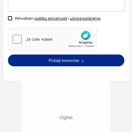
Prihvatam
politiku privatnosti
i
uslove korišćenja
Pošalji komentar