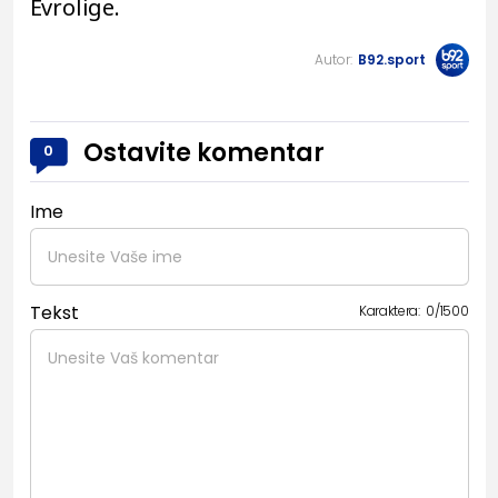
Evrolige.
Autor:
B92.sport
Ostavite komentar
0
Ime
Tekst
Karaktera:
0
/
1500