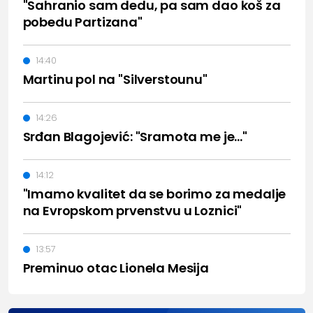
"Sahranio sam dedu, pa sam dao koš za
pobedu Partizana"
14:40
Martinu pol na "Silverstounu"
14:26
Srđan Blagojević: "Sramota me je..."
14:12
"Imamo kvalitet da se borimo za medalje
na Evropskom prvenstvu u Loznici"
13:57
Preminuo otac Lionela Mesija