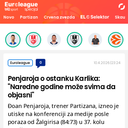
Novo
Partizan
Crvena zvezda
Skaut
0
10.4.2026.
23:24
Euroleague
Penjaroja o ostanku Karlika:
"Naredne godine može svima da
objasni"
Đoan Penjaroja, trener Partizana, izneo je
utiske na konferenciji za medije posle
poraza od Žalgirisa (84:73) u 37. kolu