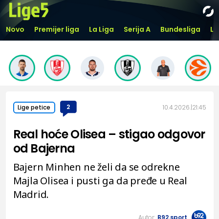
Novo
Premijer liga
La Liga
Serija A
Bundesliga
Li
2
10.4.2026.
21:45
Lige petice
Real hoće Olisea – stigao odgovor
od Bajerna
Bajern Minhen ne želi da se odrekne
Majla Olisea i pusti ga da pređe u Real
Madrid.
Autor:
B92.sport