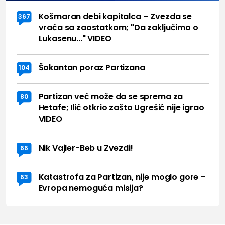
Košmaran debi kapitalca – Zvezda se
367
vraća sa zaostatkom; "Da zaključimo o
Lukasenu..." VIDEO
Šokantan poraz Partizana
104
Partizan već može da se sprema za
80
Hetafe; Ilić otkrio zašto Ugrešić nije igrao
VIDEO
Nik Vajler-Beb u Zvezdi!
66
Katastrofa za Partizan, nije moglo gore –
63
Evropa nemoguća misija?