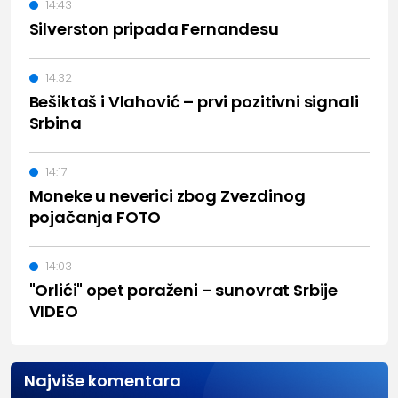
14:43
Silverston pripada Fernandesu
14:32
Bešiktaš i Vlahović – prvi pozitivni signali
Srbina
14:17
Moneke u neverici zbog Zvezdinog
pojačanja FOTO
14:03
"Orlići" opet poraženi – sunovrat Srbije
VIDEO
Najviše komentara