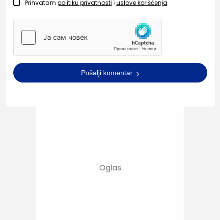
Prihvatam
politiku privatnosti
i
uslove korišćenja
Pošalji komentar