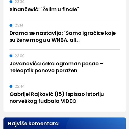
23:30
Sinančević: "Želim u finale"
23:14
Drama se nastavlja: "Samo igračice koje
su žene mogu u WNBA, ali..."
23:00
Jovanovića čeka ogroman posao –
Teleoptik ponovo poražen
22:44
Gabrijel Rajković (15) ispisao istoriju
norveškog fudbala VIDEO
Najviše komentara