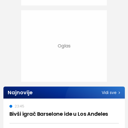
Najnovije
Vidi sve
23:45
Bivši igrač Barselone ide u Los Anđeles