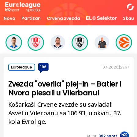
Novo
Partizan
Crvena zvezda
Skaut
196
10.4.2026.
23:37
Euroleague
Zvezda "overila" plej-in – Batler i
Nvora plesali u Vilerbanu!
Košarkaši Crvene zvezde su savladali
Asvel u Vilerbanu sa 106:93, u okviru 37.
kola Evrolige.
Autor:
B92.sport