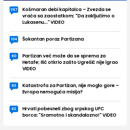
Košmaran debi kapitalca – Zvezda se
367
vraća sa zaostatkom; "Da zaključimo o
Lukasenu..." VIDEO
Šokantan poraz Partizana
104
Partizan već može da se sprema za
80
Hetafe; Ilić otkrio zašto Ugrešić nije igrao
VIDEO
Katastrofa za Partizan, nije moglo gore –
63
Evropa nemoguća misija?
Hrvati pobesneli zbog srpskog UFC
62
borca: "Sramotno i skandalozno!" VIDEO