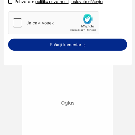
Prihvatam
politiku privatnosti
i
uslove korišćenja
Pošalji komentar