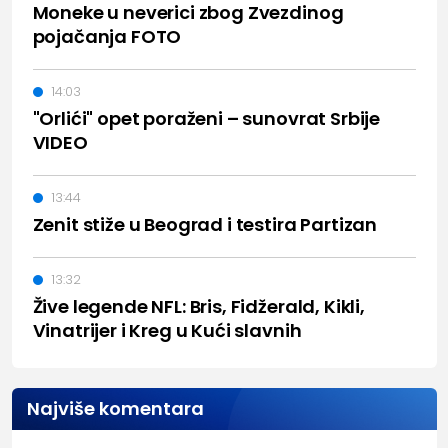
Moneke u neverici zbog Zvezdinog
pojačanja FOTO
14:03
"Orlići" opet poraženi – sunovrat Srbije
VIDEO
13:44
Zenit stiže u Beograd i testira Partizan
13:32
Žive legende NFL: Bris, Fidžerald, Kikli,
Vinatrijer i Kreg u Kući slavnih
Najviše komentara