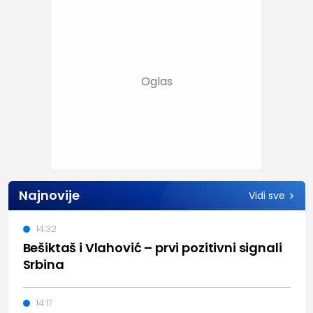
Najnovije
Vidi sve
14:32
Bešiktaš i Vlahović – prvi pozitivni signali
Srbina
14:17