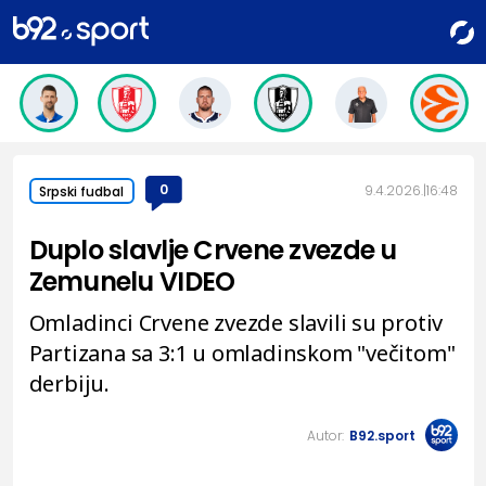
0
9.4.2026.
16:48
Srpski fudbal
Duplo slavlje Crvene zvezde u
Zemunelu VIDEO
Omladinci Crvene zvezde slavili su protiv
Partizana sa 3:1 u omladinskom "večitom"
derbiju.
Autor:
B92.sport