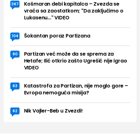
Košmaran debi kapitalca – Zvezda se
367
vraća sa zaostatkom; "Da zaključimo o
Lukasenu..." VIDEO
Šokantan poraz Partizana
104
Partizan već može da se sprema za
80
Hetafe; Ilić otkrio zašto Ugrešić nije igrao
VIDEO
Katastrofa za Partizan, nije moglo gore –
63
Evropa nemoguća misija?
Nik Vajler-Beb u Zvezdi!
62