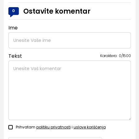
Ostavite komentar
0
Ime
Tekst
Karaktera:
0
/
1500
Prihvatam
politiku privatnosti
i
uslove korišćenja