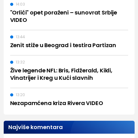
14:03
"Orlići" opet poraženi – sunovrat Srbije
VIDEO
13:44
Zenit stiže u Beograd i testira Partizan
13:32
Žive legende NFL: Bris, Fidžerald, Kikli,
Vinatrijer i Kreg u Kući slavnih
13:20
Nezapamćena kriza Rivera VIDEO
Najviše komentara