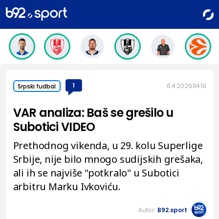
1
6.4.2026.
14:18
Srpski fudbal
VAR analiza: Baš se grešilo u
Subotici VIDEO
Prethodnog vikenda, u 29. kolu Superlige
Srbije, nije bilo mnogo sudijskih grešaka,
ali ih se najviše "potkralo" u Subotici
arbitru Marku Ivkoviću.
Autor:
B92.sport