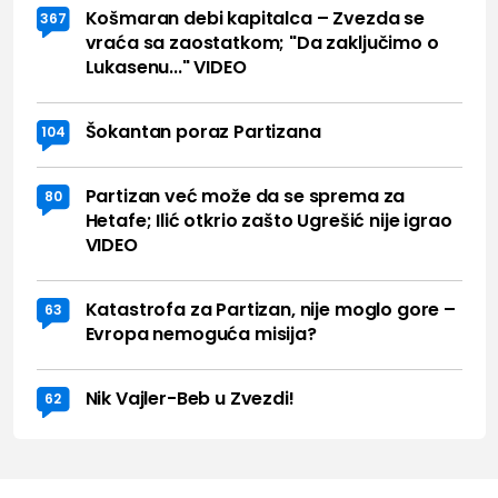
Košmaran debi kapitalca – Zvezda se
367
vraća sa zaostatkom; "Da zaključimo o
Lukasenu..." VIDEO
Šokantan poraz Partizana
104
Partizan već može da se sprema za
80
Hetafe; Ilić otkrio zašto Ugrešić nije igrao
VIDEO
Katastrofa za Partizan, nije moglo gore –
63
Evropa nemoguća misija?
Nik Vajler-Beb u Zvezdi!
62