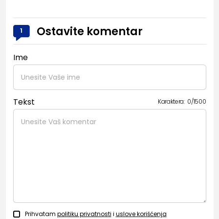
Ostavite komentar
1
Ime
Tekst
Karaktera:
0
/
1500
Prihvatam
politiku privatnosti
i
uslove korišćenja