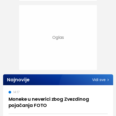
Najnovije
Vidi sve
14:17
Moneke u neverici zbog Zvezdinog
pojačanja FOTO