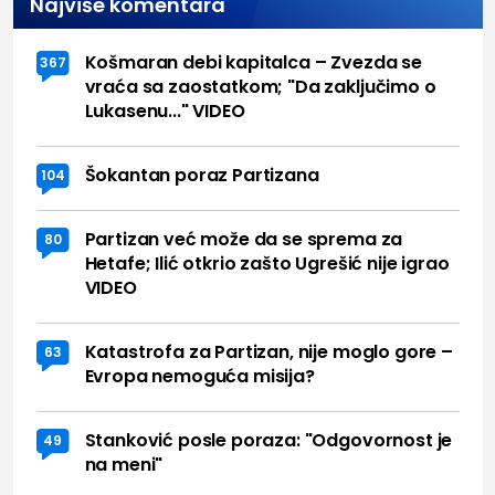
Najviše komentara
Košmaran debi kapitalca – Zvezda se
367
vraća sa zaostatkom; "Da zaključimo o
Lukasenu..." VIDEO
Šokantan poraz Partizana
104
Partizan već može da se sprema za
80
Hetafe; Ilić otkrio zašto Ugrešić nije igrao
VIDEO
Katastrofa za Partizan, nije moglo gore –
63
Evropa nemoguća misija?
Stanković posle poraza: "Odgovornost je
49
na meni"