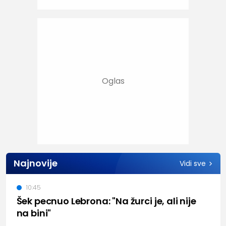
Najnovije
Vidi sve
10:45
Šek pecnuo Lebrona: "Na žurci je, ali nije
na bini"