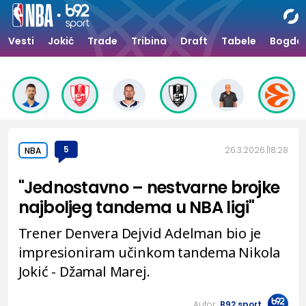
Vesti
Jokić
Trade
Tribina
Draft
Tabele
Bogdan
5
26.3.2026.
18:28
NBA
"Jednostavno – nestvarne brojke
najboljeg tandema u NBA ligi"
Trener Denvera Dejvid Adelman bio je
impresioniram učinkom tandema Nikola
Jokić - Džamal Marej.
Autor:
B92.sport