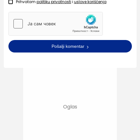
Prihvatam
politiku privatnosti
i
uslove korišćenja
Pošalji komentar