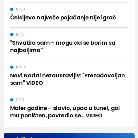
10:30
Čelsijevo najveće pojačanje nije igrač
10:15
"Shvatila sam – mogu da se borim sa
najboljima"
10:00
Novi Nadal nezaustavljiv: "Prezadovoljan
sam" VIDEO
9:40
Maler godine – slavio, upao u tunel, gol
mu poništen, povredio se... VIDEO