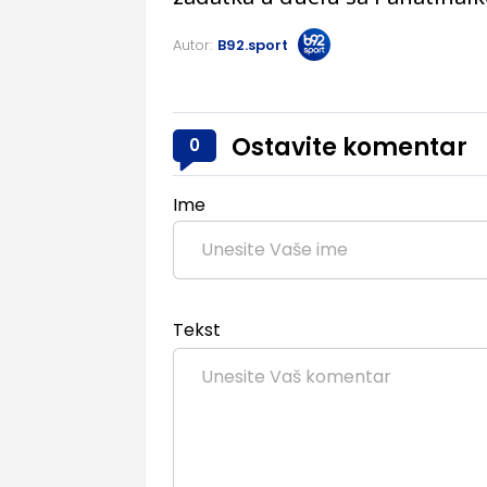
Autor:
B92.sport
Ostavite komentar
0
Ime
Tekst