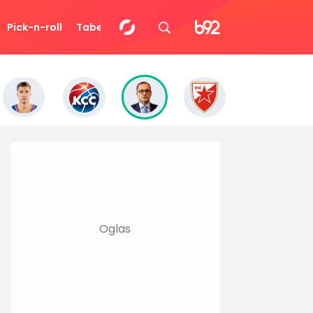
Pick-n-roll
Tabela
Video
Eurocup