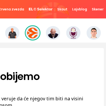
Crvena zvezda
Skaut
Lajvblog
Skener
obijemo
veruje da će njegov tim biti na visini
kosom.