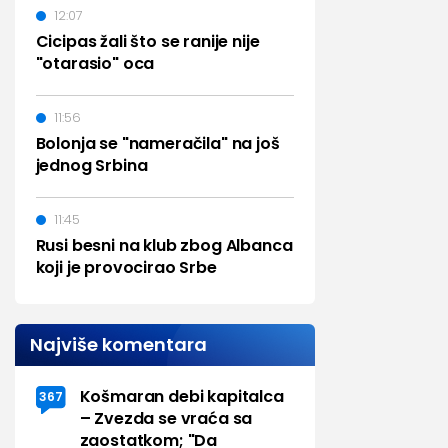
12:07
Cicipas žali što se ranije nije
"otarasio" oca
11:56
Bolonja se "nameračila" na još
jednog Srbina
11:45
Rusi besni na klub zbog Albanca
koji je provocirao Srbe
Najviše komentara
Košmaran debi kapitalca
367
– Zvezda se vraća sa
zaostatkom; "Da