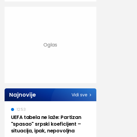
Najnovije
Vidi sve
12:53
UEFA tabela ne laže: Partizan
"spasao" srpski koeficijent –
situacija, ipak, nepovoljna