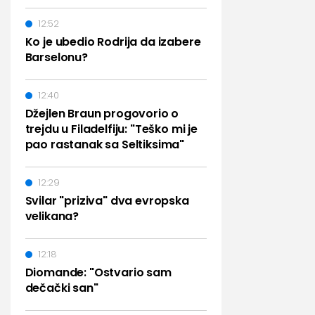
12:52
Ko je ubedio Rodrija da izabere
Barselonu?
12:40
Džejlen Braun progovorio o
trejdu u Filadelfiju: "Teško mi je
pao rastanak sa Seltiksima"
12:29
Svilar "priziva" dva evropska
velikana?
12:18
Diomande: "Ostvario sam
dečački san"