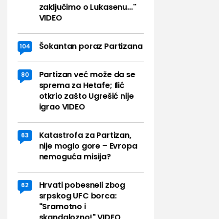
zaključimo o Lukasenu..."
VIDEO
Šokantan poraz Partizana
104
Partizan već može da se
80
sprema za Hetafe; Ilić
otkrio zašto Ugrešić nije
igrao VIDEO
Katastrofa za Partizan,
63
nije moglo gore – Evropa
nemoguća misija?
Hrvati pobesneli zbog
62
srpskog UFC borca:
"Sramotno i
skandalozno!" VIDEO