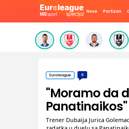
Novo
Partizan
Euroleague
0
"Moramo da d
Panatinaikos"
Trener Dubaija Jurica Golemac 
zadatka u duelu sa Panatinai