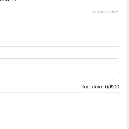
23.3.2026.
21:22
Karaktera:
0
/
1500