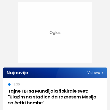
Najnovije
Vidi sve
13:30
Tajne FBI sa Mundijala šokirale svet:
"Ulazim na stadion da raznesem Mesija
sa četiri bombe"