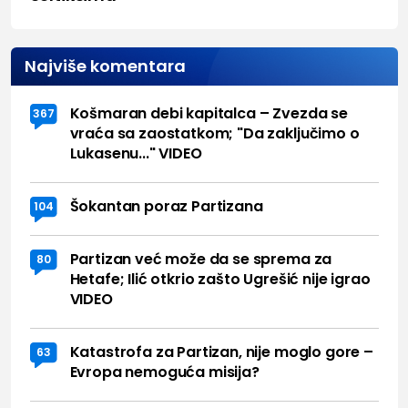
Najviše komentara
Košmaran debi kapitalca – Zvezda se
367
vraća sa zaostatkom; "Da zaključimo o
Lukasenu..." VIDEO
Šokantan poraz Partizana
104
Partizan već može da se sprema za
80
Hetafe; Ilić otkrio zašto Ugrešić nije igrao
VIDEO
Katastrofa za Partizan, nije moglo gore –
63
Evropa nemoguća misija?