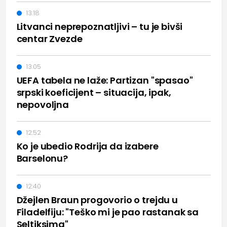
13:18
Litvanci neprepoznatljivi – tu je bivši
centar Zvezde
13:05
UEFA tabela ne laže: Partizan "spasao"
srpski koeficijent – situacija, ipak,
nepovoljna
12:52
Ko je ubedio Rodrija da izabere
Barselonu?
12:40
Džejlen Braun progovorio o trejdu u
Filadelfiju: "Teško mi je pao rastanak sa
Seltiksima"