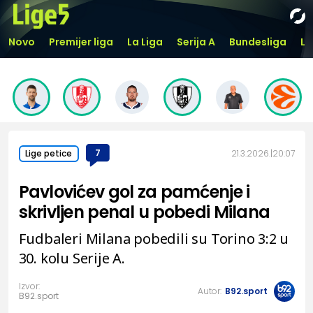
Novo
Premijer liga
La Liga
Serija A
Bundesliga
Li
7
21.3.2026.
20:07
Lige petice
Pavlovićev gol za pamćenje i
skrivljen penal u pobedi Milana
Fudbaleri Milana pobedili su Torino 3:2 u
30. kolu Serije A.
Izvor:
Autor:
B92.sport
B92.sport