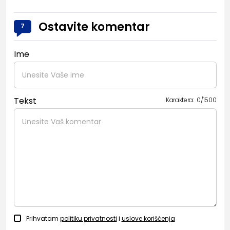
Ostavite komentar
7
Ime
Tekst
Karaktera:
0
/
1500
Prihvatam
politiku privatnosti
i
uslove korišćenja