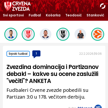
Svi sportovi
Fudbal
Košarka
Teodosić
Stanković
1
22.2.2026.
19:06
Srpski fudbal
Zvezdina dominacija i Partizanov
debakl – kakve su ocene zaslužili
"večiti"? ANKETA
Fudbaleri Crvene zvezde pobedili su
Partizan 3:0 u 178. večitom derbiju.