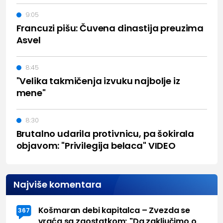
9:05
Francuzi pišu: Čuvena dinastija preuzima
Asvel
8:45
"Velika takmičenja izvuku najbolje iz
mene"
8:30
Brutalno udarila protivnicu, pa šokirala
objavom: "Privilegija belaca" VIDEO
Najviše komentara
Košmaran debi kapitalca – Zvezda se
367
vraća sa zaostatkom; "Da zaključimo o