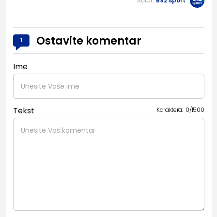
Autor:
B92.sport
Ostavite komentar
1
Ime
Tekst
Karaktera:
0
/
1500