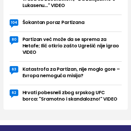
Lukasenu..." VIDEO
Šokantan poraz Partizana
104
Partizan već može da se sprema za
80
Hetafe; Ilić otkrio zašto Ugrešić nije igrao
VIDEO
Katastrofa za Partizan, nije moglo gore –
63
Evropa nemoguća misija?
Hrvati pobesneli zbog srpskog UFC
62
borca: "Sramotno i skandalozno!" VIDEO