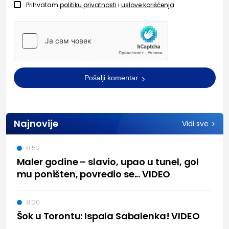
Prihvatam
politiku privatnosti
i
uslove korišćenja
Pošalji komentar
Najnovije
Vidi sve
8:52
Maler godine – slavio, upao u tunel, gol
mu poništen, povredio se... VIDEO
9:20
Šok u Torontu: Ispala Sabalenka! VIDEO