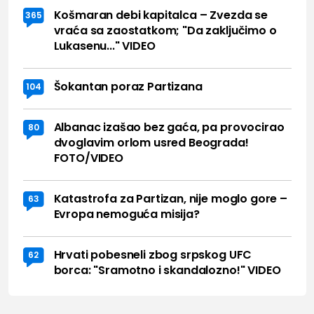
Košmaran debi kapitalca – Zvezda se
365
vraća sa zaostatkom; "Da zaključimo o
Lukasenu..." VIDEO
Šokantan poraz Partizana
104
Albanac izašao bez gaća, pa provocirao
80
dvoglavim orlom usred Beograda!
FOTO/VIDEO
Katastrofa za Partizan, nije moglo gore –
63
Evropa nemoguća misija?
Hrvati pobesneli zbog srpskog UFC
62
borca: "Sramotno i skandalozno!" VIDEO