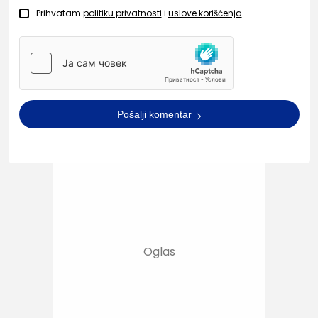
Prihvatam
politiku privatnosti
i
uslove korišćenja
Pošalji komentar