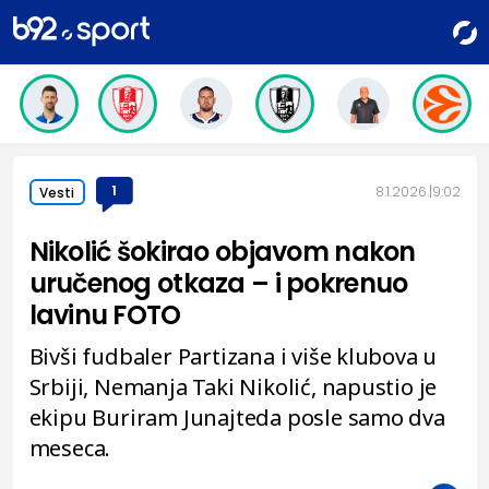
1
8.1.2026.
9:02
Vesti
Nikolić šokirao objavom nakon
uručenog otkaza – i pokrenuo
lavinu FOTO
Bivši fudbaler Partizana i više klubova u
Srbiji, Nemanja Taki Nikolić, napustio je
ekipu Buriram Junajteda posle samo dva
meseca.