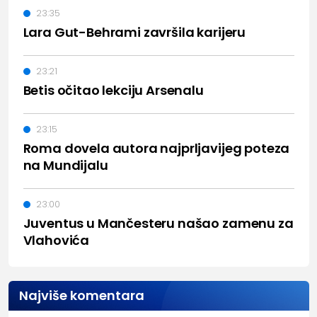
23:35
Lara Gut-Behrami završila karijeru
23:21
Betis očitao lekciju Arsenalu
23:15
Roma dovela autora najprljavijeg poteza
na Mundijalu
23:00
Juventus u Mančesteru našao zamenu za
Vlahovića
Najviše komentara