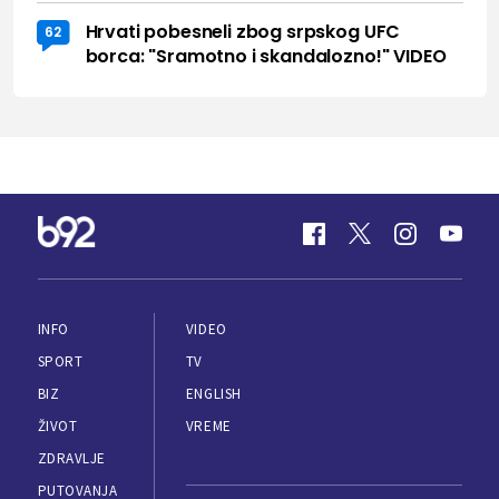
Hrvati pobesneli zbog srpskog UFC
62
borca: "Sramotno i skandalozno!" VIDEO
INFO
VIDEO
SPORT
TV
BIZ
ENGLISH
ŽIVOT
VREME
ZDRAVLJE
PUTOVANJA