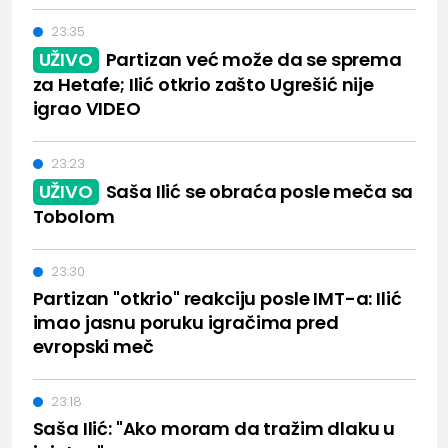
23:35
UŽIVO
Partizan već može da se sprema
za Hetafe; Ilić otkrio zašto Ugrešić nije
igrao VIDEO
23:23
UŽIVO
Saša Ilić se obraća posle meča sa
Tobolom
23:30
Partizan "otkrio" reakciju posle IMT-a: Ilić
imao jasnu poruku igračima pred
evropski meč
23:18
Saša Ilić: "Ako moram da tražim dlaku u