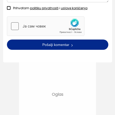
Prihvatam
politiku privatnosti
i
uslove korišćenja
Pošalji komentar