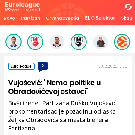
Novo
Partizan
Crvena zvezda
Skaut
2
30.12.2025.
13:05
Euroleague
Vujošević: "Nema politike u
Obradovićevoj ostavci"
Bivši trener Partizana Duško Vujošević
prokomentarisao je pozadinu odlaska
Željka Obradovića sa mesta trenera
Partizana.