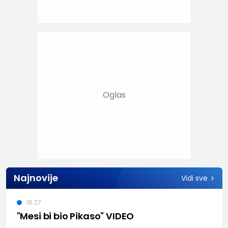
Najnovije
Vidi sve
18:27
"Mesi bi bio Pikaso" VIDEO