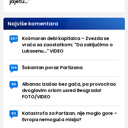
jajetu..."
Najviše komentara
Košmaran debi kapitalca – Zvezda se
367
vraća sa zaostatkom; "Da zaključimo o
Lukasenu..." VIDEO
Šokantan poraz Partizana
104
Albanac izašao bez gaća, pa provocirao
80
dvoglavim orlom usred Beograda!
FOTO/VIDEO
Katastrofa za Partizan, nije moglo gore –
63
Evropa nemoguća misija?