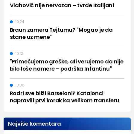
Vlahović nije nervozan – tvrde Italijani
10:24
Braun zamera Tejtumu? "Mogao je da
stane uz mene"
10:12
"Primećujemo greške, ali verujemo da nije
bilo loše namere – podrška Infantinu"
10:06
Rodri sve bliži Barseloni? Katalonci
napravili prvi korak ka velikom transferu
Najviše komentara