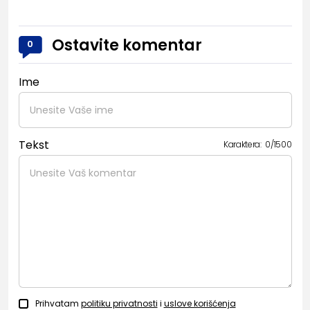
Ostavite komentar
0
Ime
Tekst
Karaktera:
0
/
1500
Prihvatam
politiku privatnosti
i
uslove korišćenja