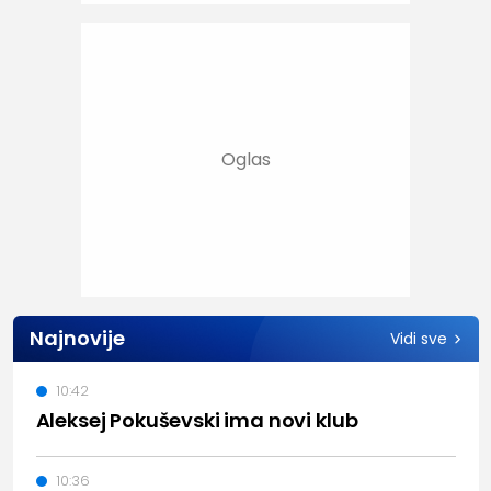
Najnovije
Vidi sve
10:42
Aleksej Pokuševski ima novi klub
10:36