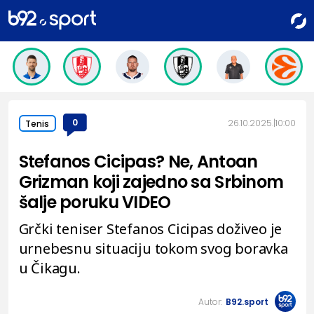
0
26.10.2025.
10:00
Tenis
Stefanos Cicipas? Ne, Antoan
Grizman koji zajedno sa Srbinom
šalje poruku VIDEO
Grčki teniser Stefanos Cicipas doživeo je
urnebesnu situaciju tokom svog boravka
u Čikagu.
Autor:
B92.sport