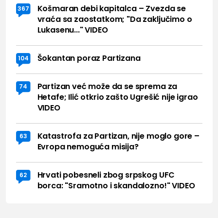
Košmaran debi kapitalca – Zvezda se
367
vraća sa zaostatkom; "Da zaključimo o
Lukasenu..." VIDEO
Šokantan poraz Partizana
104
Partizan već može da se sprema za
74
Hetafe; Ilić otkrio zašto Ugrešić nije igrao
VIDEO
Katastrofa za Partizan, nije moglo gore –
63
Evropa nemoguća misija?
Hrvati pobesneli zbog srpskog UFC
62
borca: "Sramotno i skandalozno!" VIDEO