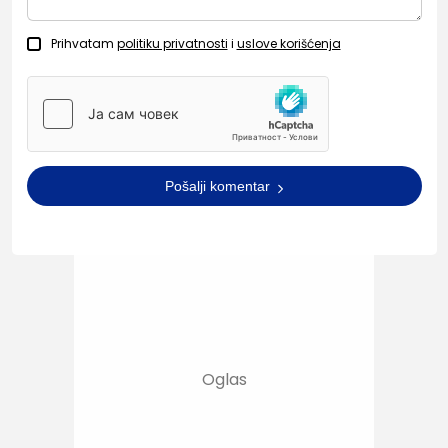
Prihvatam
politiku privatnosti
i
uslove korišćenja
Pošalji komentar