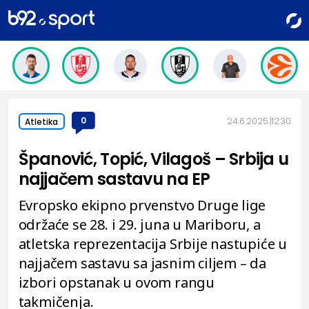
0
24.6.2025.
12:30
Atletika
Španović, Topić, Vilagoš – Srbija u
najjačem sastavu na EP
Evropsko ekipno prvenstvo Druge lige
održaće se 28. i 29. juna u Mariboru, a
atletska reprezentacija Srbije nastupiće u
najjačem sastavu sa jasnim ciljem – da
izbori opstanak u ovom rangu
takmičenja.