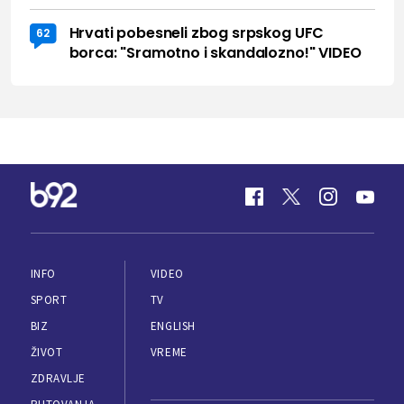
Hrvati pobesneli zbog srpskog UFC
62
borca: "Sramotno i skandalozno!" VIDEO
INFO
VIDEO
SPORT
TV
BIZ
ENGLISH
ŽIVOT
VREME
ZDRAVLJE