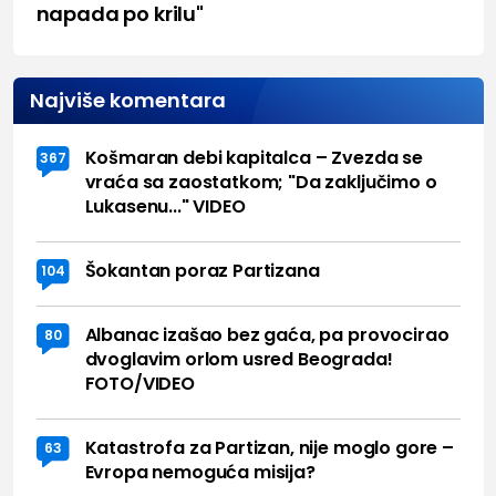
napada po krilu"
Najviše komentara
Košmaran debi kapitalca – Zvezda se
367
vraća sa zaostatkom; "Da zaključimo o
Lukasenu..." VIDEO
Šokantan poraz Partizana
104
Albanac izašao bez gaća, pa provocirao
80
dvoglavim orlom usred Beograda!
FOTO/VIDEO
Katastrofa za Partizan, nije moglo gore –
63
Evropa nemoguća misija?