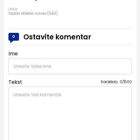
Izvor:
Srpski atletski savez (SAS)
Ostavite komentar
0
Ime
Tekst
Karaktera:
0
/
1500