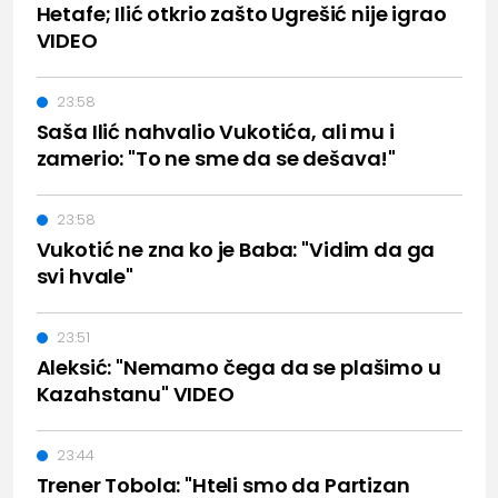
Hetafe; Ilić otkrio zašto Ugrešić nije igrao
VIDEO
23:58
Saša Ilić nahvalio Vukotića, ali mu i
zamerio: "To ne sme da se dešava!"
23:58
Vukotić ne zna ko je Baba: "Vidim da ga
svi hvale"
23:51
Aleksić: "Nemamo čega da se plašimo u
Kazahstanu" VIDEO
23:44
Trener Tobola: "Hteli smo da Partizan