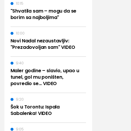
10:15
"Shvatila sam – mogu da se
borim sa najboljima"
10:00
Novi Nadal nezaustavljiv:
"Prezadovoljan sam" VIDEO
9:40
Maler godine – slavio, upao u
tunel, gol mu poništen,
povredio se... VIDEO
9:20
Šok u Torontu: Ispala
Sabalenka! VIDEO
9:05