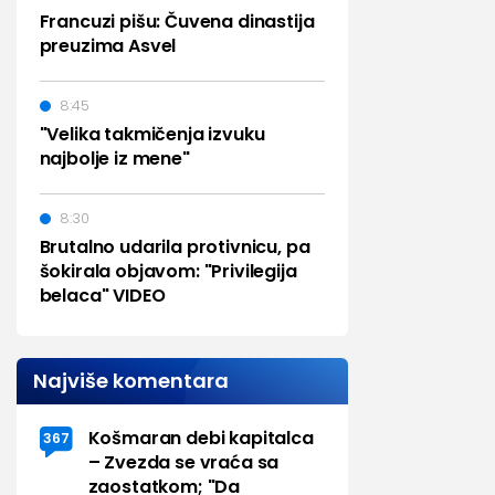
Francuzi pišu: Čuvena dinastija
preuzima Asvel
8:45
"Velika takmičenja izvuku
najbolje iz mene"
8:30
Brutalno udarila protivnicu, pa
šokirala objavom: "Privilegija
belaca" VIDEO
Najviše komentara
Košmaran debi kapitalca
367
– Zvezda se vraća sa
zaostatkom; "Da