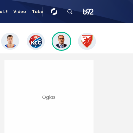
u LE
Video
Tabele
Tip