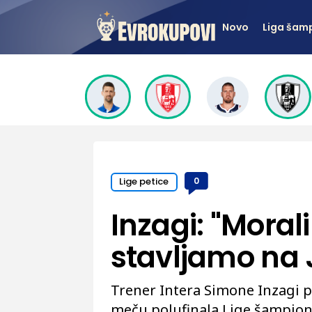
Novo
Liga šam
Lige petice
0
Inzagi: "Moral
stavljamo na
Trener Intera Simone Inzagi 
meču polufinala Lige šampion