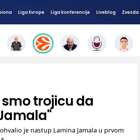
piona
Liga Evrope
Liga konferencije
Liveblog
Zvezda 
i smo trojicu da
 Jamala"
pohvalio je nastup Lamina Jamala u prvom
a.