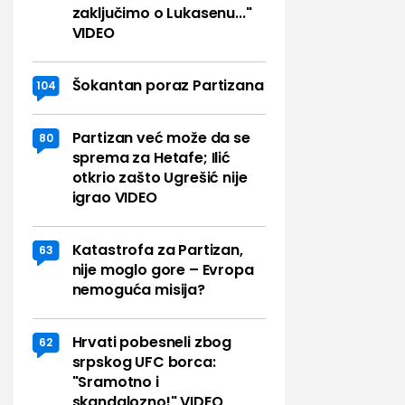
zaključimo o Lukasenu..."
VIDEO
Šokantan poraz Partizana
104
Partizan već može da se
80
sprema za Hetafe; Ilić
otkrio zašto Ugrešić nije
igrao VIDEO
Katastrofa za Partizan,
63
nije moglo gore – Evropa
nemoguća misija?
Hrvati pobesneli zbog
62
srpskog UFC borca:
"Sramotno i
skandalozno!" VIDEO