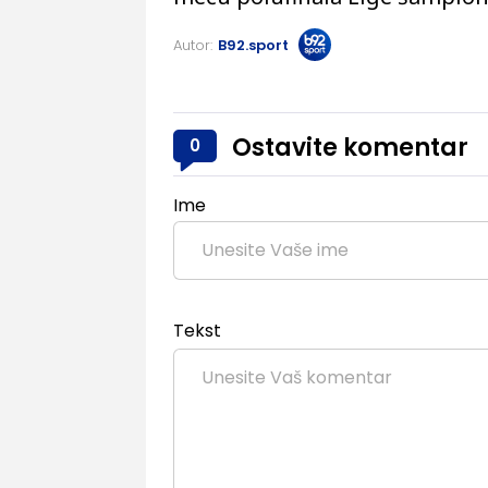
Autor:
B92.sport
Ostavite komentar
0
Ime
Tekst