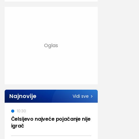
Najnovije
Vidi sve
10:30
Čelsijevo najveće pojačanje nije
igrač