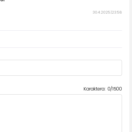
30.4.2025.
23:58
Karaktera:
0
/
1500