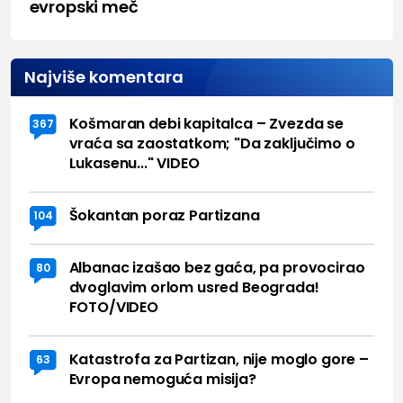
evropski meč
Najviše komentara
Košmaran debi kapitalca – Zvezda se
367
vraća sa zaostatkom; "Da zaključimo o
Lukasenu..." VIDEO
Šokantan poraz Partizana
104
Albanac izašao bez gaća, pa provocirao
80
dvoglavim orlom usred Beograda!
FOTO/VIDEO
Katastrofa za Partizan, nije moglo gore –
63
Evropa nemoguća misija?