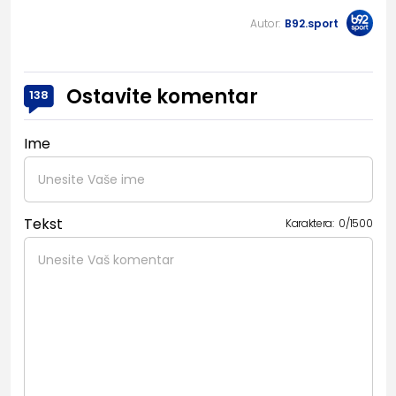
Autor:
B92.sport
Ostavite komentar
138
Ime
Tekst
Karaktera:
0
/
1500