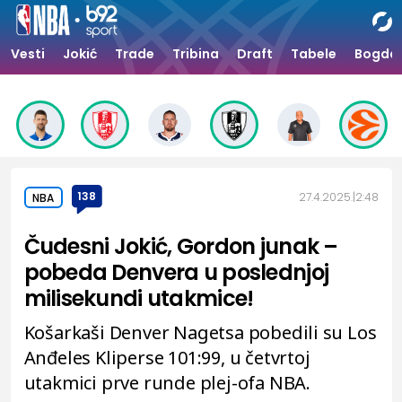
Vesti
Jokić
Trade
Tribina
Draft
Tabele
Bogdan
138
27.4.2025.
2:48
NBA
Čudesni Jokić, Gordon junak –
pobeda Denvera u poslednjoj
milisekundi utakmice!
Košarkaši Denver Nagetsa pobedili su Los
Anđeles Kliperse 101:99, u četvrtoj
utakmici prve runde plej-ofa NBA.