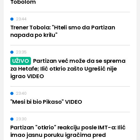
Tobolom
23:44
Trener Tobola: "Hteli smo da Partizan
napada po krilu"
23:35
UŽIVO
Partizan već može da se sprema
za Hetafe; Ilić otkrio zašto Ugrešić nije
igrao VIDEO
23:40
"Mesi bi bio Pikaso" VIDEO
23:30
Partizan "otkrio" reakciju posle IMT-a: Ilić
imao jasnu poruku igračima pred