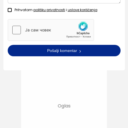
Prihvatam
politiku privatnosti
i
uslove korišćenja
Pošalji komentar