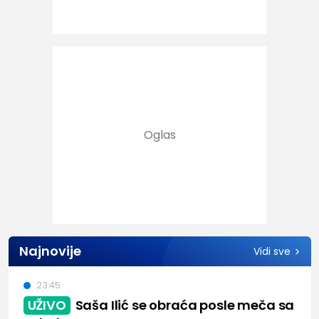
Najnovije
Vidi sve
23:45
UŽIVO
Saša Ilić se obraća posle meča sa