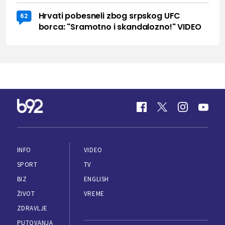
Hrvati pobesneli zbog srpskog UFC
62
borca: "Sramotno i skandalozno!" VIDEO
INFO
VIDEO
SPORT
TV
BIZ
ENGLISH
ŽIVOT
VREME
ZDRAVLJE
PUTOVANJA