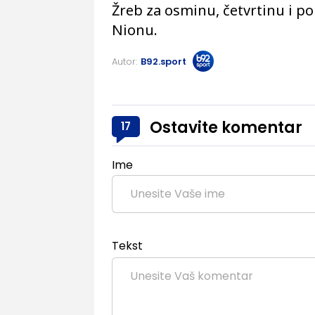
Žreb za osminu, četvrtinu i po
Nionu.
Autor:
B92.sport
Ostavite komentar
17
Ime
Tekst