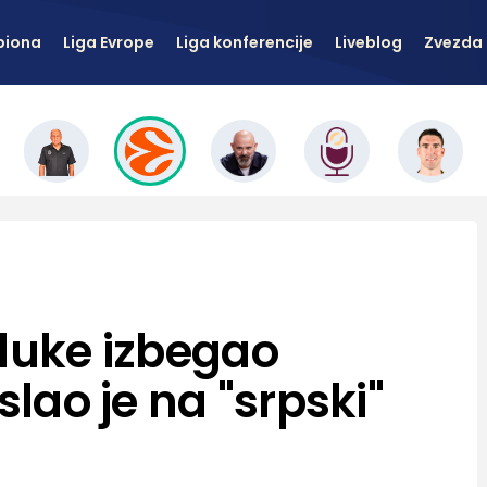
piona
Liga Evrope
Liga konferencije
Liveblog
Zvezda 
aluke izbegao
slao je na "srpski"