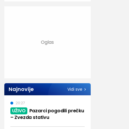
Najnovije
Vidi sve
20:27
UŽIVO
Pazarci pogodili prečku
– Zvezda stativu