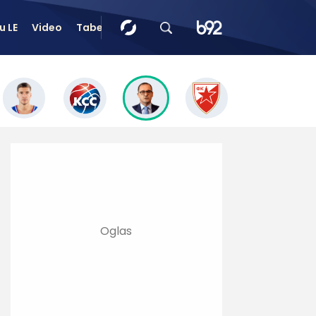
u LE
Video
Tabele
Tip