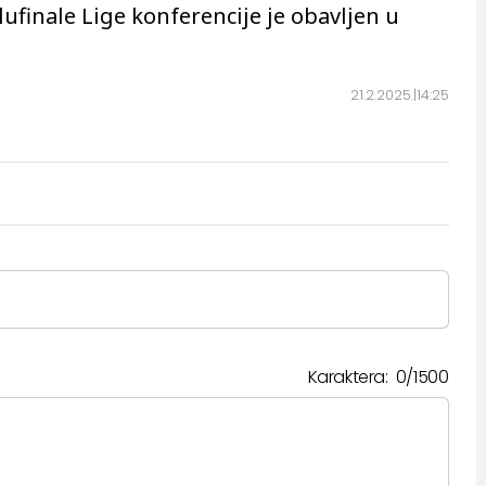
lufinale Lige konferencije je obavljen u
21.2.2025.
14:25
Karaktera:
0
/
1500