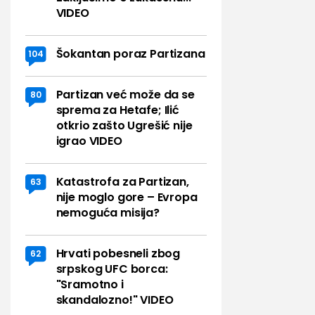
VIDEO
Šokantan poraz Partizana
104
Partizan već može da se
80
sprema za Hetafe; Ilić
otkrio zašto Ugrešić nije
igrao VIDEO
Katastrofa za Partizan,
63
nije moglo gore – Evropa
nemoguća misija?
Hrvati pobesneli zbog
62
srpskog UFC borca:
"Sramotno i
skandalozno!" VIDEO