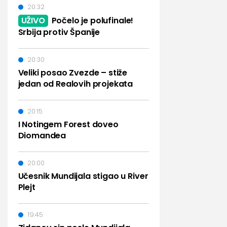
20:32
UŽIVO
Počelo je polufinale!
Srbija protiv Španije
20:30
Veliki posao Zvezde – stiže
jedan od Realovih projekata
20:15
I Notingem Forest doveo
Diomandea
20:00
Učesnik Mundijala stigao u River
Plejt
19:45