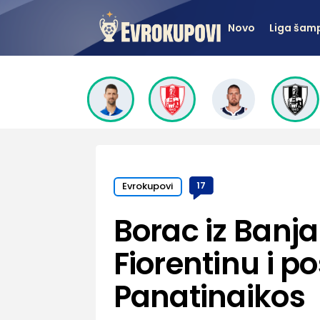
Novo
Liga šam
Evrokupovi
17
Borac iz Banj
Fiorentinu i po
Panatinaikos