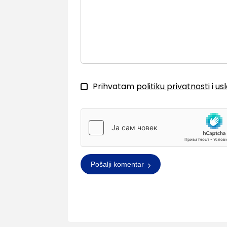
Prihvatam
politiku privatnosti
i
us
Pošalji komentar