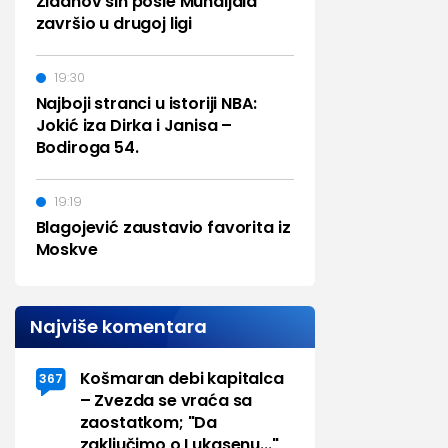
Zidanov sin posle Mundijala
završio u drugoj ligi
19:30
Najboji stranci u istoriji NBA:
Jokić iza Dirka i Janisa –
Bodiroga 54.
19:19
Blagojević zaustavio favorita iz
Moskve
Najviše komentara
Košmaran debi kapitalca
367
– Zvezda se vraća sa
zaostatkom; "Da
zaključimo o Lukasenu..."