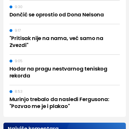
9:30
Dončić se oprostio od Dona Nelsona
9:17
"Pritisak nije na nama, već samo na
Zvezdi"
9:05
Hodar na pragu nestvarnog teniskog
rekorda
8:53
Murinjo trebalo da nasledi Fergusona:
"Pozvao me je i plakao"
Najviše komentara