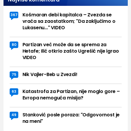
Košmaran debi kapitalca – Zvezda se
367
vraća sa zaostatkom; "Da zaključimo o
Lukasenu..." VIDEO
Partizan već može da se sprema za
80
Hetafe; Ilić otkrio zašto Ugrešić nije igrao
VIDEO
Nik Vajler-Beb u Zvezdi!
75
Katastrofa za Partizan, nije moglo gore –
63
Evropa nemoguća misija?
Stanković posle poraza: "Odgovornost je
49
na meni"