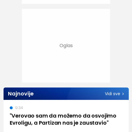
Najnovije
Vidi sve
9:34
"Verovao sam da možemo da osvojimo
Evroligu, a Partizan nas je zaustavio"