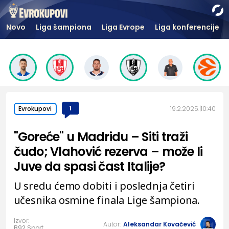
Novo
Liga šampiona
Liga Evrope
Liga konferencije
1
19.2.2025.
10:40
Evrokupovi
"Goreće" u Madridu – Siti traži
čudo; Vlahović rezerva – može li
Juve da spasi čast Italije?
U sredu ćemo dobiti i poslednja četiri
učesnika osmine finala Lige šampiona.
Izvor:
Autor:
Aleksandar Kovačević
B92.Sport