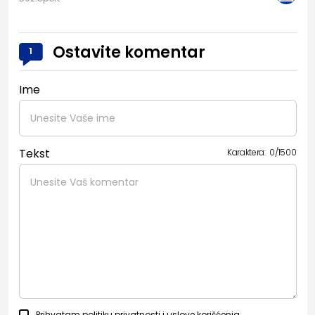
Ostavite komentar
1
Ime
Tekst
Karaktera:
0
/
1500
Prihvatam
politiku privatnosti
i
uslove korišćenja