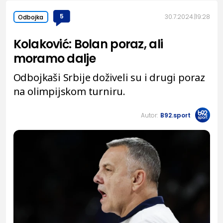
5
30.7.2024.
19:28
Odbojka
Kolaković: Bolan poraz, ali
moramo dalje
Odbojkaši Srbije doživeli su i drugi poraz
na olimpijskom turniru.
Autor:
B92.sport