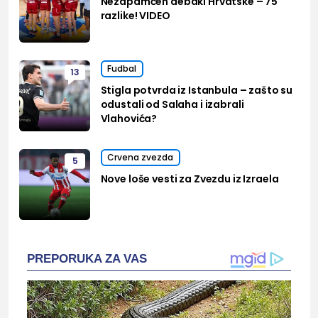
Nezapamćen debakl Hrvatske – 75
razlike! VIDEO
Fudbal
13
Stigla potvrda iz Istanbula – zašto su
odustali od Salaha i izabrali
Vlahovića?
Crvena zvezda
5
Nove loše vesti za Zvezdu iz Izraela
PREPORUKA ZA VAS