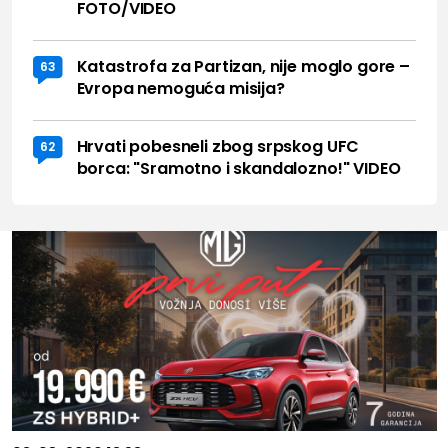
FOTO/VIDEO
Katastrofa za Partizan, nije moglo gore –
63
Evropa nemoguća misija?
Hrvati pobesneli zbog srpskog UFC
62
borca: "Sramotno i skandalozno!" VIDEO