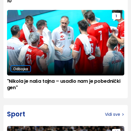
10
1
Odbojka
"Nikola je naša tajna – usadio nam je pobednički
gen"
Sport
Vidi sve