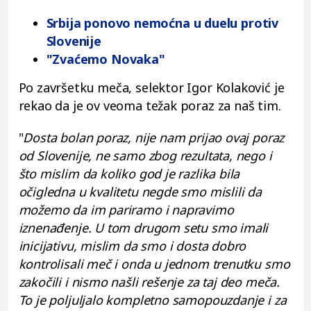
Srbija ponovo nemoćna u duelu protiv
Slovenije
"Zvaćemo Novaka"
Po završetku meča, selektor Igor Kolaković je
rekao da je ov veoma težak poraz za naš tim.
"
Dosta bolan poraz, nije nam prijao ovaj poraz
od Slovenije, ne samo zbog rezultata, nego i
što mislim da koliko god je razlika bila
očigledna u kvalitetu negde smo mislili da
možemo da im pariramo i napravimo
iznenađenje. U tom drugom setu smo imali
inicijativu, mislim da smo i dosta dobro
kontrolisali meč i onda u jednom trenutku smo
zakočili i nismo našli rešenje za taj deo meča.
To je poljuljalo kompletno samopouzdanje i za