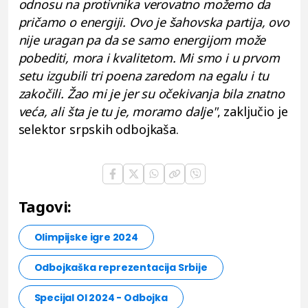
odnosu na protivnika verovatno možemo da
pričamo o energiji. Ovo je šahovska partija, ovo
nije uragan pa da se samo energijom može
pobediti, mora i kvalitetom. Mi smo i u prvom
setu izgubili tri poena zaredom na egalu i tu
zakočili. Žao mi je jer su očekivanja bila znatno
veća, ali šta je tu je, moramo dalje"
, zaključio je
selektor srpskih odbojkaša.
Tagovi:
Olimpijske igre 2024
Odbojkaška reprezentacija Srbije
Specijal OI 2024 - Odbojka