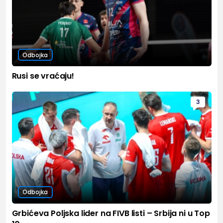
Odbojka
Rusi se vraćaju!
3
Odbojka
Grbićeva Poljska lider na FIVB listi – Srbija ni u Top