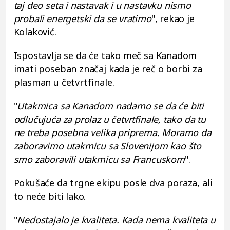
taj deo seta i nastavak i u nastavku nismo
probali energetski da se vratimo
", rekao je
Kolaković.
Ispostavlja se da će tako meč sa Kanadom
imati poseban značaj kada je reč o borbi za
plasman u četvrtfinale.
"
Utakmica sa Kanadom nadamo se da će biti
odlučujuća za prolaz u četvrtfinale, tako da tu
ne treba posebna velika priprema. Moramo da
zaboravimo utakmicu sa Slovenijom kao što
smo zaboravili utakmicu sa Francuskom
".
Pokušaće da trgne ekipu posle dva poraza, ali
to neće biti lako.
"
Nedostajalo je kvaliteta. Kada nema kvaliteta u