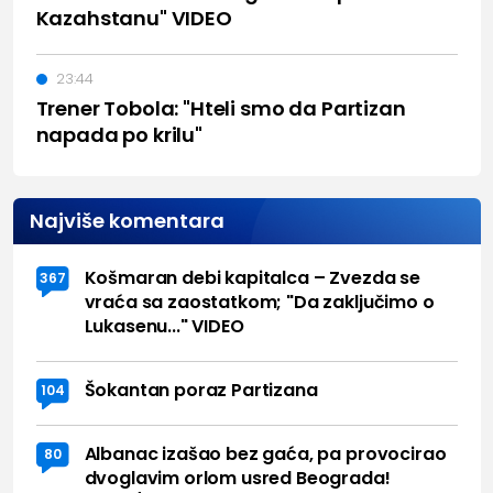
Kazahstanu" VIDEO
23:44
Trener Tobola: "Hteli smo da Partizan
napada po krilu"
Najviše komentara
Košmaran debi kapitalca – Zvezda se
367
vraća sa zaostatkom; "Da zaključimo o
Lukasenu..." VIDEO
Šokantan poraz Partizana
104
Albanac izašao bez gaća, pa provocirao
80
dvoglavim orlom usred Beograda!