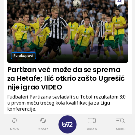
40
Evrokupovi
Partizan već može da se sprema
za Hetafe; Ilić otkrio zašto Ugrešić
nije igrao VIDEO
Fudbaleri Partizana savladali su Tobol rezultatom 3:0
u prvom meču trećeg kola kvalifikacija za Ligu
konferencije.
✕
0
Novo
Sport
Video
Menu