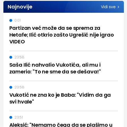
Najnovije
Vidi sve
0:01
Partizan već može da se sprema za
Hetafe; Ilić otkrio zašto Ugrešić nije igrao
VIDEO
23:58
Saša Ilić nahvalio Vukotića, ali mu i
zamerio: "To ne sme da se dešava!"
23:58
Vukotić ne zna ko je Baba: "Vidim da ga
svi hvale"
23:51
Aleksić: "Nemamo čega da se plašimo u