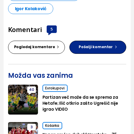
Igor Kolaković
Komentari
5
Pogledaj komentare
Pošalji komentar
Možda vas zanima
Evrokupovi
40
Partizan već može da se sprema za
Hetafe; Ilić otkrio zašto Ugrešić nije
igrao VIDEO
Košarka
3