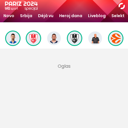
Novo
Srbija
Déjà vu
Heroj dana
Liveblog
Selekto