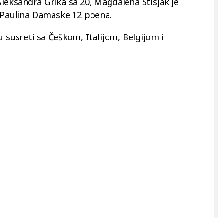
leksandra Grika sa 20, Magdalena Stisjak je
a Paulina Damaske 12 poena.
u susreti sa Češkom, Italijom, Belgijom i