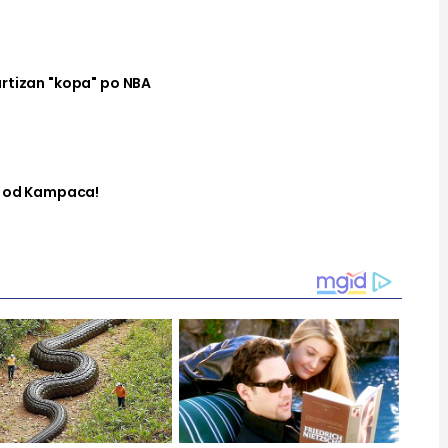
rtizan "kopa" po NBA
ta od Kampaca!