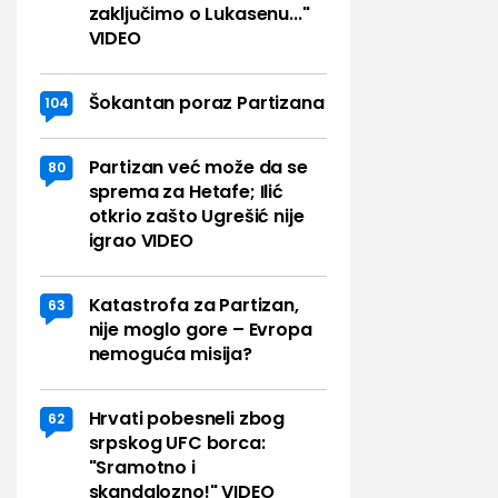
zaključimo o Lukasenu..."
VIDEO
Šokantan poraz Partizana
104
Partizan već može da se
80
sprema za Hetafe; Ilić
otkrio zašto Ugrešić nije
igrao VIDEO
Katastrofa za Partizan,
63
nije moglo gore – Evropa
nemoguća misija?
Hrvati pobesneli zbog
62
srpskog UFC borca:
"Sramotno i
skandalozno!" VIDEO