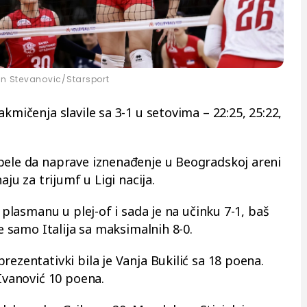
an Stevanovic/Starsport
kmičenja slavile sa 3-1 u setovima – 22:25, 25:22,
pele da naprave iznenađenje u Beogradskoj areni
aju za trijumf u Ligi nacija.
a plasmanu u plej-of i sada je na učinku 7-1, baš
je samo Italija sa maksimalnih 8-0.
rezentativki bila je Vanja Bukilić sa 18 poena.
 Ivanović 10 poena.