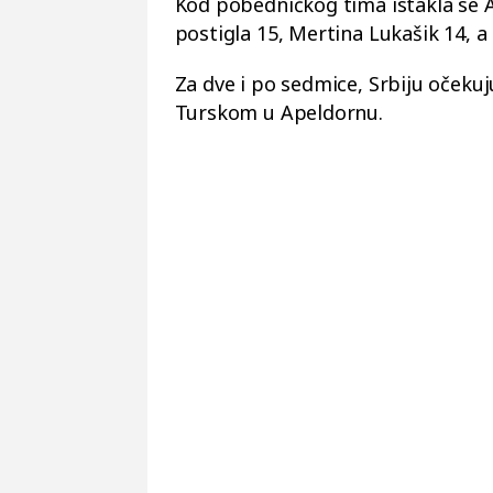
Kod pobedničkog tima istakla se A
postigla 15, Mertina Lukašik 14, 
Za dve i po sedmice, Srbiju očekuj
Turskom u Apeldornu.