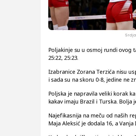
Srdj
Poljakinje su u osmoj rundi ovog ta
25:22, 25:23.
Izabranice Zorana Terzića nisu us
i sada su na skoru 0-8, jedine ne zn
Poljska je napravila veliki korak k
kakav imaju Brazil i Turska. Bolja 
Najefikasnija na meču od naših rep
Maja Aleksić je dodala 16, a Vanja