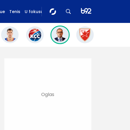
gue
Tenis
U fokusu