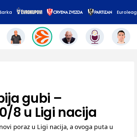
šarka
Eurolea
bija gubi –
/8 u Ligi nacija
novi poraz u Ligi nacija, a ovoga puta u