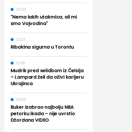
23:33
"Nema lakih utakmica, ali mi
smo Vojvodina"
23:27
Ribakina sigurna u Torontu
23:18
Mudrik pred selidbom iz Čelsija
– Lampard želi da oživi karijeru
Ukrajinca
23:03
Buker izabrao najbolju NBA
petorku ikada – nije uvrstio
Džordana VIDEO