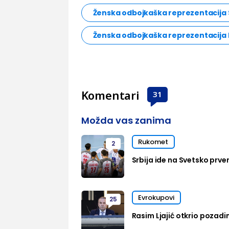
Ženska odbojkaška reprezentacija 
Ženska odbojkaška reprezentacija 
Komentari
31
Možda vas zanima
Rukomet
2
Srbija ide na Svetsko prven
Evrokupovi
25
Rasim Ljajić otkrio pozadi