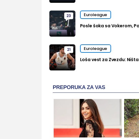
Euroleague
23
Posle šoka sa Vokerom, Pa
Euroleague
21
Loša vest za Zvezdu: Niš
PREPORUKA ZA VAS