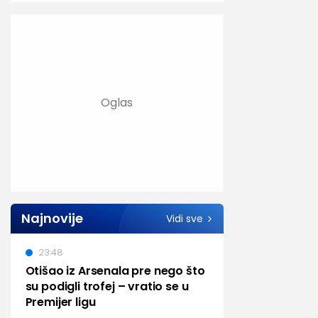
Najnovije
Vidi sve
23:48
Otišao iz Arsenala pre nego što
su podigli trofej – vratio se u
Premijer ligu