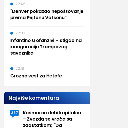
22:48
"Denver pokazao nepoštovanje
prema Pejtonu Votsonu"
22:33
Infantino u ofanzivi – stigao na
inauguraciju Trampovog
saveznika
22:19
Grozna vest za Hetafe
Najviše komentara
Košmaran debi kapitalca
367
– Zvezda se vraća sa
zaostatkom; "Da