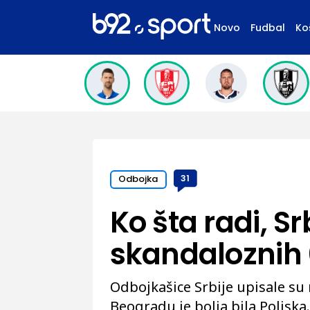
Novo
Fudbal
Ko
Odbojka
31
Ko šta radi, Sr
skandaloznih 0
Odbojkašice Srbije upisale su 
Beogradu je bolja bila Poljska.