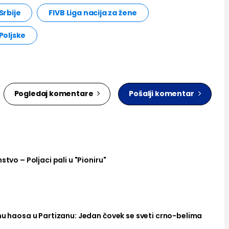
Srbije
FIVB Liga nacija za žene
Poljske
Pogledaj komentare
Pošalji komentar
stvo – Poljaci pali u "Pioniru"
nu haosa u Partizanu: Jedan čovek se sveti crno-belima