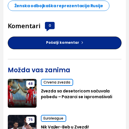
Ženska odbojkaška reprezentacija Rusije
Komentari
0
Pošalji komentar
Možda vas zanima
Crvena zvezda
48
Zvezda sa desetoricom sačuvala
pobedu – Pazarci se ispromašivali
Euroleague
75
Nik Vajler-Beb u Zvezdi!