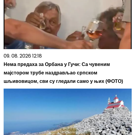
09. 08. 2026 12:18
Нема предаха за Орбана у Гучи: Са чувеним
мајстором трубе наздрављао српском
шљивовицом, сви су гледали само у њих (ФОТО)