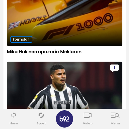
Formula 1
Mika Hakinen upozorio Meklaren
1
✕
Evrokupovi
Novo
Sport
Video
Menu