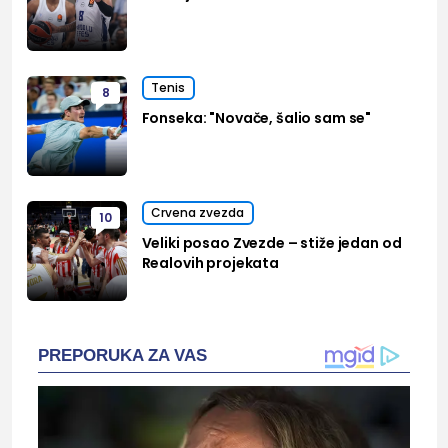
Tenis
8
Fonseka: "Novače, šalio sam se"
Crvena zvezda
10
Veliki posao Zvezde – stiže jedan od
Realovih projekata
PREPORUKA ZA VAS