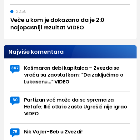
22:55
Veče u kom je dokazano da je 2:0
najopasniji rezultat VIDEO
Najviše komentara
Košmaran debi kapitalca – Zvezda se
367
vraća sa zaostatkom; "Da zaključimo o
Lukasenu..." VIDEO
Partizan već može da se sprema za
80
Hetafe; Ilić otkrio zašto Ugrešić nije igrao
VIDEO
Nik Vajler-Beb u Zvezdi!
75