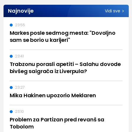
Najnovije
Vidi sve
23:55
Markes posle sedmog mesta: "Dovoljno
sam se borio u karijeri"
23:41
Trabzonu porasli apetiti – Salahu dovode
bivšeg saigrača iz Liverpula?
23:27
Mika Hakinen upozorio Meklaren
23:10
Problem za Partizan pred revanš sa
Tobolom