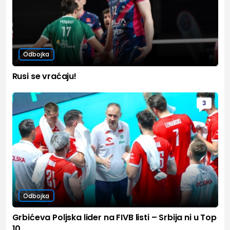
Odbojka
Rusi se vraćaju!
3
Odbojka
Grbićeva Poljska lider na FIVB listi – Srbija ni u Top
10