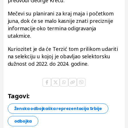
predvodi George Krecu.
Mečevi su planirani za kraj maja i početkom
juna, dok će se malo kasnije znati preciznije
informacije oko termina odigravanja
utakmice.
Kuriozitet je da će Terzić tom prilikom udariti
na selekciju u kojoj je obavljao selektorsku
dužnost od 2022. do 2024. godine.
Tagovi:
Ženska odbojkaška reprezentacija Srbije
odbojka