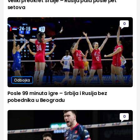
Veliki preokret Srbije – Rusija pala posle pet
setova
0
Odbojka
Posle 99 minuta igre – Srbija i Rusija bez
pobednika u Beogradu
0