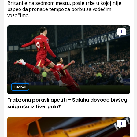
Britanije na sedmom mestu, posle trke u kojoj nije
uspeo da pronađe tempo za borbu sa vodećim
vozačima.
1
Fudbal
Trabzonu porasli apetiti – Salahu dovode bivšeg
saigrača iz Liverpula?
1