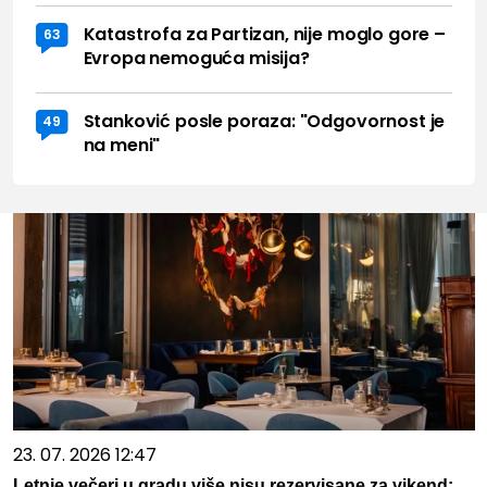
Katastrofa za Partizan, nije moglo gore –
63
Evropa nemoguća misija?
Stanković posle poraza: "Odgovornost je
49
na meni"
23. 07. 2026 12:47
Letnje večeri u gradu više nisu rezervisane za vikend: