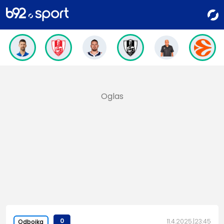
0
11.4.2025.
23:45
Odbojka