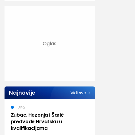
Najnovije
Vidi sve
13:42
Zubac, Hezonja i Šarić
predvode Hrvatsku u
kvalifikacijama