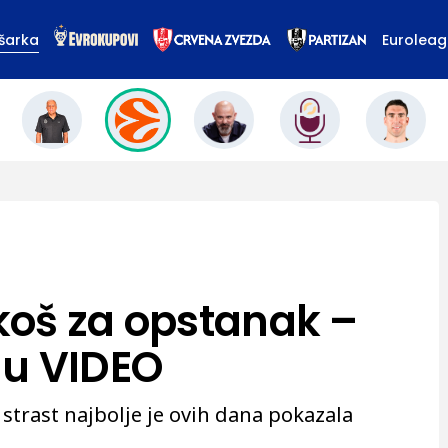
šarka
Eurolea
koš za opstanak –
ulu VIDEO
strast najbolje je ovih dana pokazala