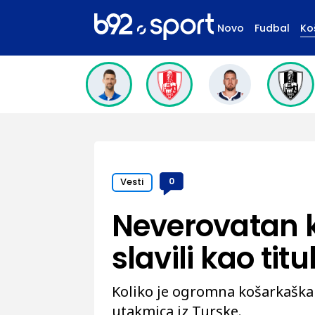
Novo
Fudbal
Ko
Vesti
0
Neverovatan 
slavili kao tit
Koliko je ogromna košarkaška 
utakmica iz Turske.