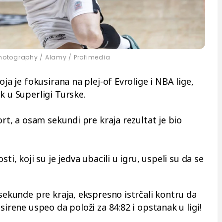
otography / Alamy / Profimedia
oja je fokusirana na plej-of Evrolige i NBA lige,
k u Superligi Turske.
ort, a osam sekundi pre kraja rezultat je bio
ti, koji su je jedva ubacili u igru, uspeli su da se
 sekunde pre kraja, ekspresno istrčali kontru da
sirene uspeo da položi za 84:82 i opstanak u ligi!