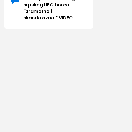
srpskog UFC borca:
"Sramotno i
skandalozno!" VIDEO