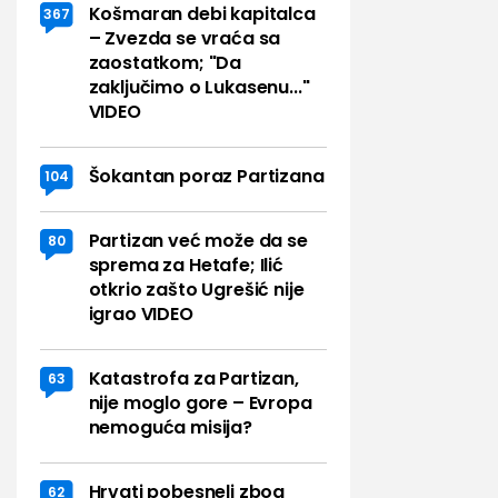
Košmaran debi kapitalca
367
– Zvezda se vraća sa
zaostatkom; "Da
zaključimo o Lukasenu..."
VIDEO
Šokantan poraz Partizana
104
Partizan već može da se
80
sprema za Hetafe; Ilić
otkrio zašto Ugrešić nije
igrao VIDEO
Katastrofa za Partizan,
63
nije moglo gore – Evropa
nemoguća misija?
Hrvati pobesneli zbog
62