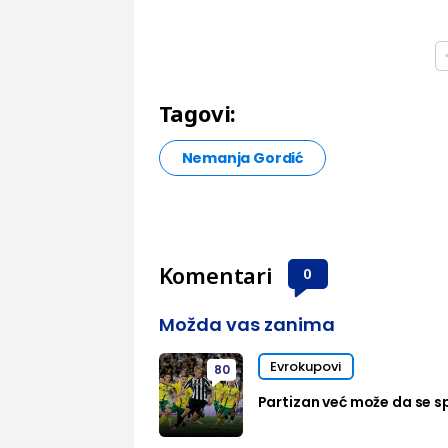
Tagovi:
Nemanja Gordić
Komentari
0
Možda vas zanima
Evrokupovi
80
Partizan već može da se sp