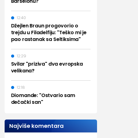
Barselonu?
12:40
Džejlen Braun progovorio o
trejdu u Filadelfiju: "Teško mi je
pao rastanak sa Seltiksima"
12:29
Svilar "priziva" dva evropska
velikana?
12:18
Diomande: "Ostvario sam
dečački san"
Najviše komentara