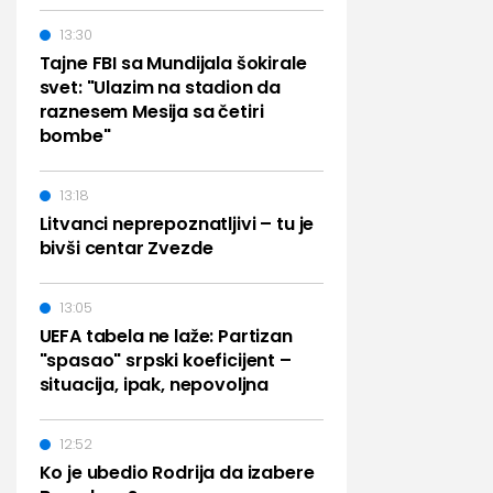
13:30
Tajne FBI sa Mundijala šokirale
svet: "Ulazim na stadion da
raznesem Mesija sa četiri
bombe"
13:18
Litvanci neprepoznatljivi – tu je
bivši centar Zvezde
13:05
UEFA tabela ne laže: Partizan
"spasao" srpski koeficijent –
situacija, ipak, nepovoljna
12:52
Ko je ubedio Rodrija da izabere