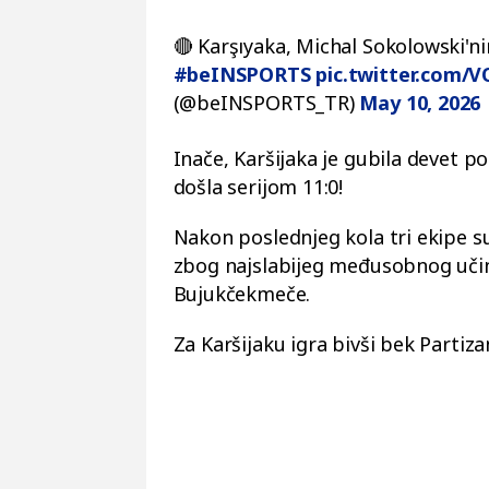
🔴 Karşıyaka, Michal Sokolowski'nin
#beINSPORTS
pic.twitter.com/
(@beINSPORTS_TR)
May 10, 2026
Inače, Karšijaka je gubila devet p
došla serijom 11:0!
Nakon poslednjeg kola tri ekipe su
zbog najslabijeg međusobnog učink
Bujukčekmeče.
Za Karšijaku igra bivši bek Parti