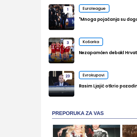
Euroleague
1
"Mnoga pojačanja su dog
Košarka
3
Nezapamćen debakl Hrvats
Evrokupovi
23
Rasim Ljajić otkrio pozadi
PREPORUKA ZA VAS