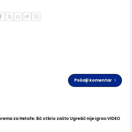
Pošalji komentar
rema za Hetafe; Ilić otkrio zašto Ugrešić nije igrao VIDEO