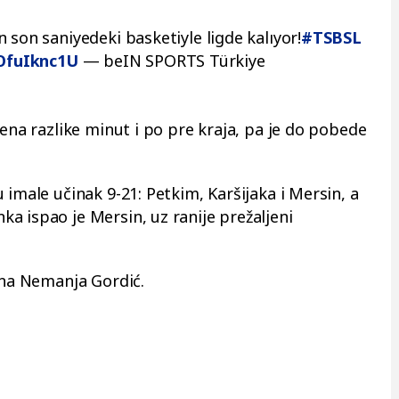
 son saniyedeki basketiyle ligde kalıyor!
#TSBSL
VOfuIknc1U
— beIN SPORTS Türkiye
oena razlike minut i po pre kraja, pa je do pobede
 imale učinak 9-21: Petkim, Karšijaka i Mersin, a
a ispao je Mersin, uz ranije prežaljeni
zana Nemanja Gordić.