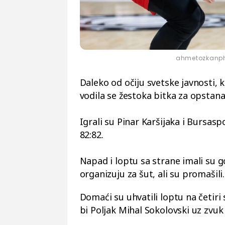
ahmetozkanph
Daleko od očiju svetske javnosti, k
vodila se žestoka bitka za opstana
Igrali su Pinar Karšijaka i Bursasp
82:82.
Napad i loptu sa strane imali su gos
organizuju za šut, ali su promašili.
Domaći su uhvatili loptu na četiri
bi Poljak Mihal Sokolovski uz zvuk 