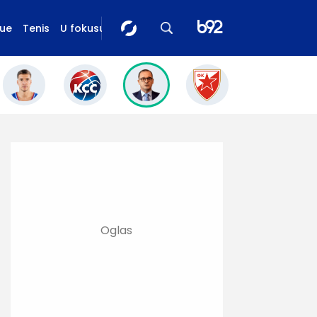
gue
Tenis
U fokusu