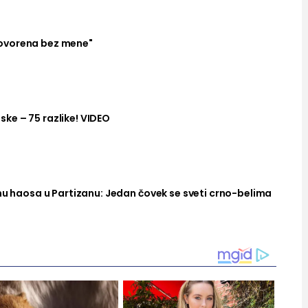
ovorena bez mene"
ke – 75 razlike! VIDEO
nu haosa u Partizanu: Jedan čovek se sveti crno-belima