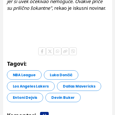
jer si uvek očekivao nemoguće. Ovakve priče
su prilično šokantne"
, rekao je iskusni novinar.
Tagovi:
NBA League
Luka Dončić
Los Angeles Lakers
Dallas Mavericks
Entoni Dejvis
Devin Buker
13