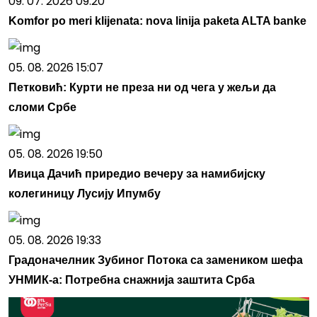
09. 07. 2026 09:20
Komfor po meri klijenata: nova linija paketa ALTA banke
05. 08. 2026 15:07
Петковић: Курти не преза ни од чега у жељи да
сломи Србе
05. 08. 2026 19:50
Ивица Дачић приредио вечеру за намибијску
колегиницу Лусију Ипумбу
05. 08. 2026 19:33
Градоначелник Зубиног Потока са замеником шефа
УНМИК-а: Потребна снажнија заштита Срба