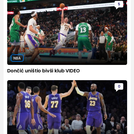
5
NBA
Dončić uništio bivši klub VIDEO
0