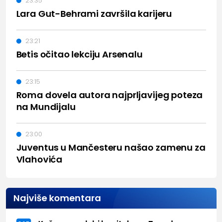
23:35
Lara Gut-Behrami završila karijeru
23:21
Betis očitao lekciju Arsenalu
23:15
Roma dovela autora najprljavijeg poteza
na Mundijalu
23:00
Juventus u Mančesteru našao zamenu za
Vlahovića
Najviše komentara