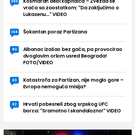
Košmaran debi kapitalca – Zvezda se
365
vraća sa zaostatkom; "Da zaključimo o
Lukasenu..." VIDEO
Šokantan poraz Partizana
104
Albanac izašao bez gaća, pa provocirao
80
dvoglavim orlom usred Beograda!
FOTO/VIDEO
Katastrofa za Partizan, nije moglo gore –
63
Evropa nemoguća misija?
Hrvati pobesneli zbog srpskog UFC
62
borca: "Sramotno i skandalozno!" VIDEO