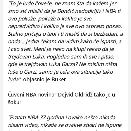
"To je ludo čoveče, ne znam šta da kažem jer
smo svi mislili da je Dončić nedodirljiv i NBA ti
ovo pokaže, pokaže ti koliko je sve
nepredvidivo i koliko je sve ovo zapravo posao.
Stalno pričaju o tebi i ti misliš da si bezbedan, a
onda... Jedva čekam da vidim kako će ispasti, a
i ceo svet. Meni je neko na klupi rekao da je
trejdovan Luka. Pogledao sam ih sve i pitao,
gde je trejdovan Luka Garza? Ne mislim ništa
loše o Garzi, samo je cela ova situacija tako
luda"
, objasnio je Buker.
Čuveni NBA novinar Dejvid Oldridž tako je u
šoku:
"Pratim NBA 37 godina i ovako nešto nikada
nisam video, nikada se ovakve stvari ne ispune