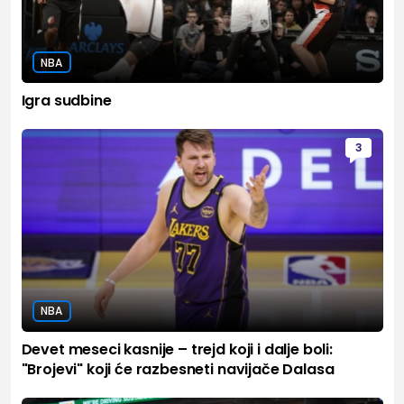
NBA
Igra sudbine
3
NBA
Devet meseci kasnije – trejd koji i dalje boli:
"Brojevi" koji će razbesneti navijače Dalasa