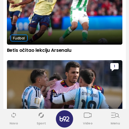
Fudbal
Betis očitao lekciju Arsenalu
1
✕
Mundial 2026
Novo
Sport
Video
Menu