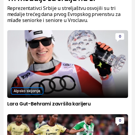
Reprezentativci Srbije u streljaštvu osvojili su tri
medalje trećeg dana prvog Evropskog prvenstvu za
mlađe seniorke i seniore u Vroclavu.
0
Alpsko skijanje
Lara Gut-Behrami završila karijeru
0