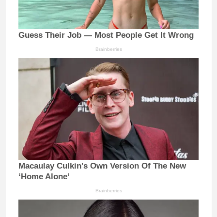
Guess Their Job — Most People Get It Wrong
Brainberries
Macaulay Culkin's Own Version Of The New
‘Home Alone’
Brainberries