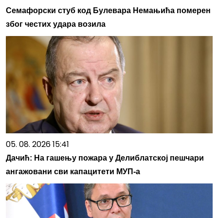
Семафорски стуб код Булевара Немањића померен
због честих удара возила
05. 08. 2026 15:41
Дачић: На гашењу пожара у Делиблатској пешчари
ангажовани сви капацитети МУП-а