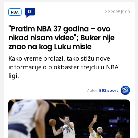
13
2.2.2025.
9:00
NBA
"Pratim NBA 37 godina – ovo
nikad nisam video"; Buker nije
znao na kog Luku misle
Kako vreme prolazi, tako stižu nove
informacije o blokbaster trejdu u NBA
ligi.
Autor:
B92.sport