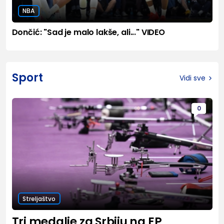
NBA
Dončić: "Sad je malo lakše, ali..." VIDEO
Sport
Vidi sve
0
Streljaštvo
Tri medalje za Srbiju na EP