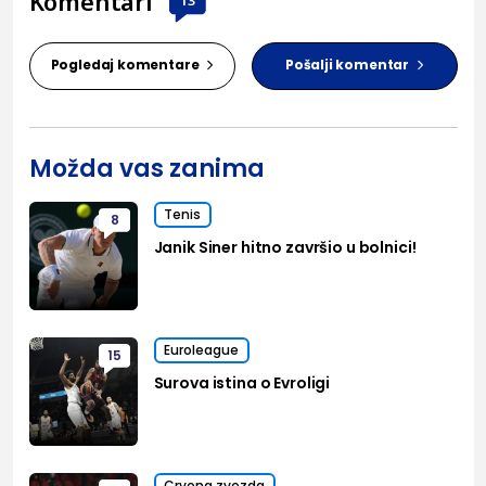
Komentari
Pogledaj komentare
Pošalji komentar
Možda vas zanima
Tenis
8
Janik Siner hitno završio u bolnici!
Euroleague
15
Surova istina o Evroligi
Crvena zvezda