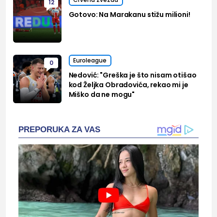
12
Gotovo: Na Marakanu stižu milioni!
Euroleague
0
Nedović: "Greška je što nisam otišao
kod Željka Obradovića, rekao mi je
Miško da ne mogu"
PREPORUKA ZA VAS