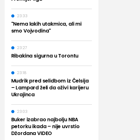
23:33
"Nema lakih utakmica, ali mi
smo Vojvodina"
23:27
Ribakina sigurna u Torontu
23:18
Mudrik pred selidbom iz Čelsija
– Lampard želi da oživi karijeru
Ukrajinca
23:03
Buker izabrao najbolju NBA
petorku ikada – nije uvrstio
Džordana VIDEO