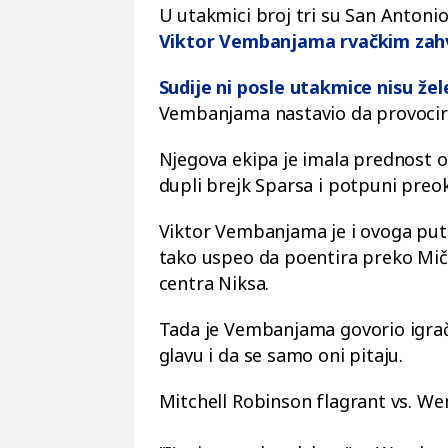
U utakmici broj tri su San Antonio
Viktor Vembanjama rvačkim zah
Sudije ni posle utakmice nisu žel
Vembanjama nastavio da provocir
Njegova ekipa je imala prednost od
dupli brejk Sparsa i potpuni pre
Viktor Vembanjama je i ovoga puta
tako uspeo da poentira preko Mič
centra Niksa.
Tada je Vembanjama govorio igrači
glavu i da se samo oni pitaju.
Mitchell Robinson flagrant vs. W