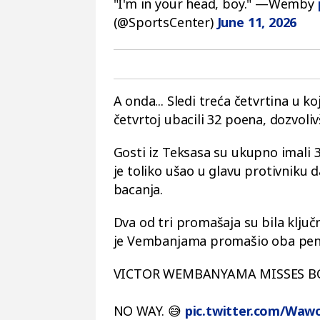
"I'm in your head, boy." —Wemby
(@SportsCenter)
June 11, 2026
A onda... Sledi treća četvrtina u k
četvrtoj ubacili 32 poena, dozvoliv
Gosti iz Teksasa su ukupno imal
je toliko ušao u glavu protivniku da
bacanja.
Dva od tri promašaja su bila ključ
je Vembanjama promašio oba penala
VICTOR WEMBANYAMA MISSES B
NO WAY. 😅
pic.twitter.com/Waw