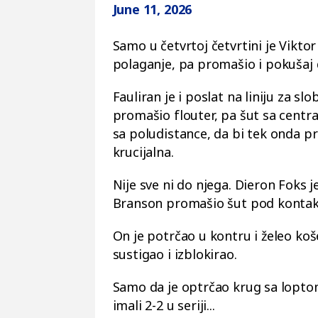
June 11, 2026
Samo u četvrtoj četvrtini je Vikt
polaganje, pa promašio i pokušaj 
Fauliran je i poslat na liniju za 
promašio flouter, pa šut sa central
sa poludistance, da bi tek onda p
krucijalna.
Nije sve ni do njega. Dieron Foks j
Branson promašio šut pod kontakt
On je potrčao u kontru i želeo koš
sustigao i izblokirao.
Samo da je optrčao krug sa loptom
imali 2-2 u seriji...