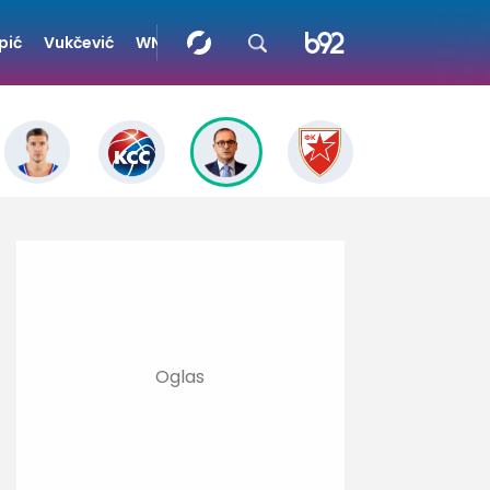
pić
Vukčević
WNBA