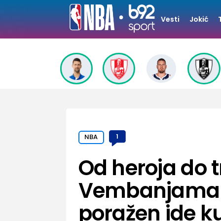
Vesti
Jokić
NBA
1
Od heroja do t
Vembanjama p
poražen ide k