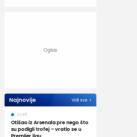
Najnovije
Vidi sve
23:48
Otišao iz Arsenala pre nego što
su podigli trofej – vratio se u
Premijer ligu