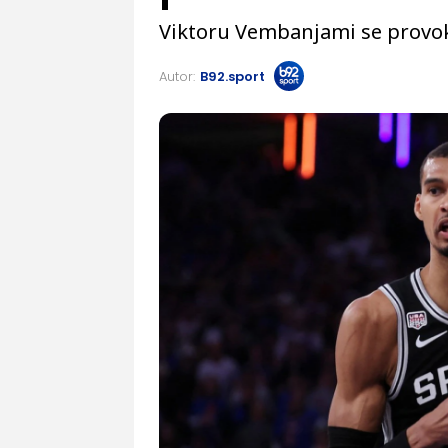
Viktoru Vembanjami se provokac
Autor:
B92.sport