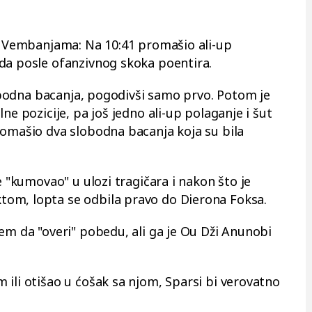
or Vembanjama: Na 10:41 promašio ali-up
da posle ofanzivnog skoka poentira.
slobodna bacanja, pogodivši samo prvo. Potom je
ne pozicije, pa još jedno ali-up polaganje i šut
romašio dva slobodna bacanja koja su bila
e "kumovao" u ulozi tragičara i nakon što je
om, lopta se odbila pravo do Dierona Foksa.
em da "overi" pobedu, ali ga je Ou Dži Anunobi
 ili otišao u ćošak sa njom, Sparsi bi verovatno