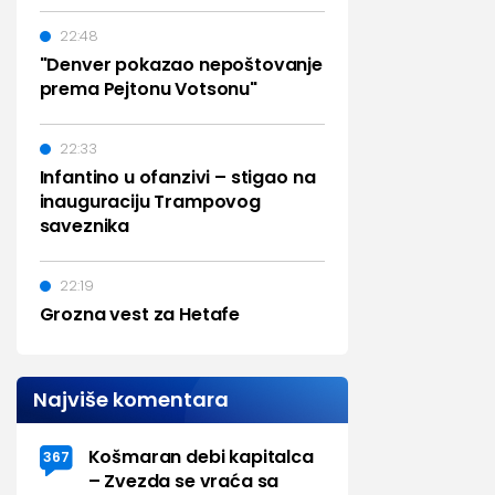
22:48
"Denver pokazao nepoštovanje
prema Pejtonu Votsonu"
22:33
Infantino u ofanzivi – stigao na
inauguraciju Trampovog
saveznika
22:19
Grozna vest za Hetafe
Najviše komentara
Košmaran debi kapitalca
367
– Zvezda se vraća sa