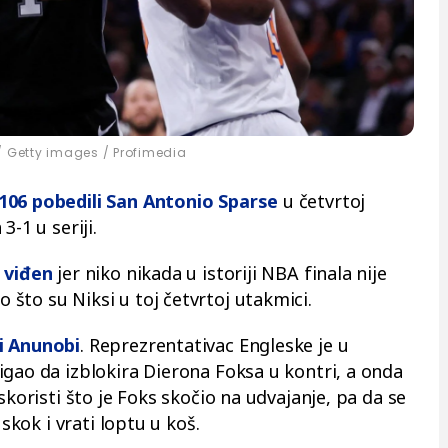
/ Getty images / Profimedia
106 pobedili San Antonio Sparse
u četvrtoj
3-1 u seriji.
 viđen
jer niko nikada u istoriji NBA finala nije
što su Niksi u toj četvrtoj utakmici.
i Anunobi
. Reprezrentativac Engleske je u
igao da izblokira Dierona Foksa u kontri, a onda
skoristi što je Foks skočio na udvajanje, pa da se
 skok i vrati loptu u koš.