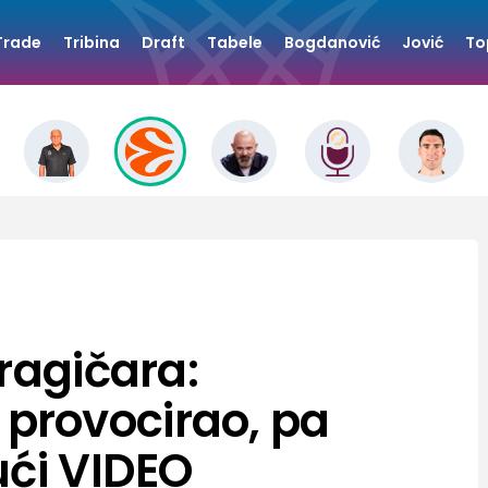
Trade
Tribina
Draft
Tabele
Bogdanović
Jović
To
ragičara:
rovocirao, pa
ući VIDEO