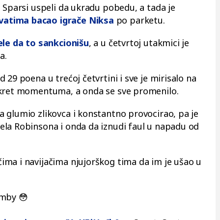
 Sparsi uspeli da ukradu pobedu, a tada je
vatima bacao igrače Niksa
po parketu.
ele da to sankcionišu
, a u četvrtoj utakmici je
a.
 29 poena u trećoj četvrtini i sve je mirisalo na
okret momentuma, a onda se sve promenilo.
 glumio zlikovca i konstantno provocirao, pa je
ela Robinsona i onda da iznudi faul u napadu od
ma i navijačima njujorškog tima da im je ušao u
emby 😳