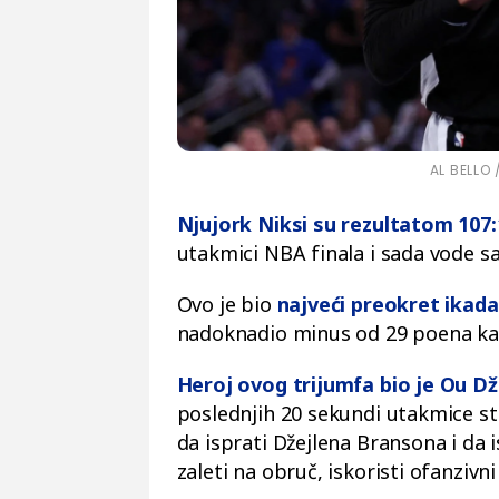
AL BELLO 
Njujork Niksi su rezultatom 107:
utakmici NBA finala i sada vode sa 
Ovo je bio
najveći preokret ikada
nadoknadio minus od 29 poena kao 
Heroj ovog trijumfa bio je Ou Dž
poslednjih 20 sekundi utakmice st
da isprati Džejlena Bransona i da i
zaleti na obruč, iskoristi ofanzivni