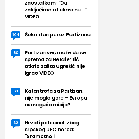
zaostatkom; "Da
zaključimo o Lukasenu..."
VIDEO
Šokantan poraz Partizana
104
Partizan već može da se
80
sprema za Hetafe; Ilić
otkrio zašto Ugrešić nije
igrao VIDEO
Katastrofa za Partizan,
63
nije moglo gore – Evropa
nemoguća misija?
Hrvati pobesneli zbog
62
srpskog UFC borca:
"Sramotno i