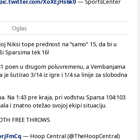
pic.twitter.com/XoXEjHs6k0
— SportsCenter
ojoj Niksi tope prednost na "samo" 15, da bi u
ši Sparsima tek 16!
i 31 poen u drugom poluvremenu, a Vembanjama
 je šutirao 3/14 iz igre i 1/4 sa linije za slobodna
na. Na 1:43 pre kraja, pri vođstvu Sparsa 104:103
 i znatno otežao svojoj ekipi situaciju.
OTH FREE THROWS
orjFmCq
— Hoop Central (@TheHoopCentral)